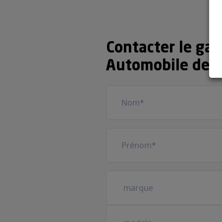
Contacter le ga
Automobile de 
Nom
(Nécessaire)
Prénom
(Nécessaire)
Votre
véhicule
(Nécessaire)