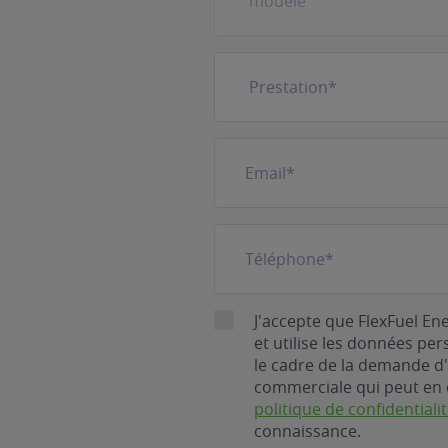
Prestation
(Nécessaire)
E-
mail
(Nécessaire)
Téléphone
(Nécessaire)
RGPD
J'accepte que FlexFuel En
et utilise les données pe
le cadre de la demande d'
commerciale qui peut en 
politique de confidentiali
connaissance.