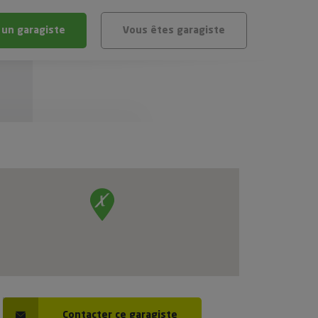
 un garagiste
Vous êtes garagiste
BLÈME
ÉHICULE
VÉHICULE ?
IGIBLE ?
stic gratuit
té de mon véhicule
Contacter ce garagiste