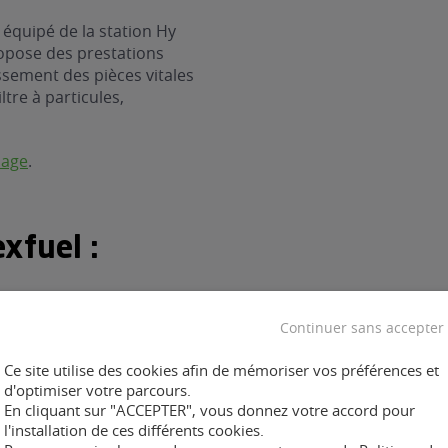
équipé de la station Hy
ropose des prestations
ssement des pièces vitales
ltre à particules,
nage
.
xfuel :
Continuer sans accepter
Ce site utilise des cookies afin de mémoriser vos préférences et
ent :
d'optimiser votre parcours.
En cliquant sur "ACCEPTER", vous donnez votre accord pour
l'installation de ces différents cookies.