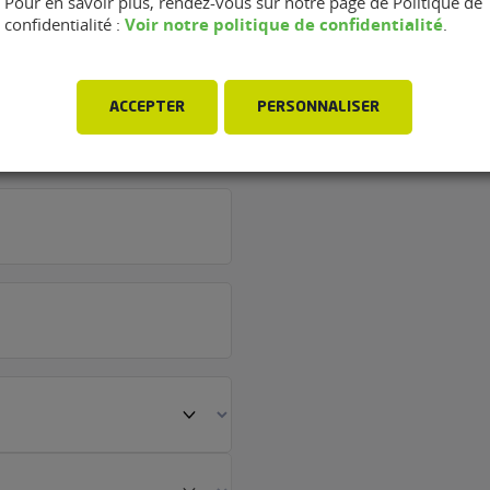
Pour en savoir plus, rendez-vous sur notre page de Politique de
Voir notre politique de confidentialité
confidentialité :
.
rage Davot
ACCEPTER
PERSONNALISER
Maisse (91720)