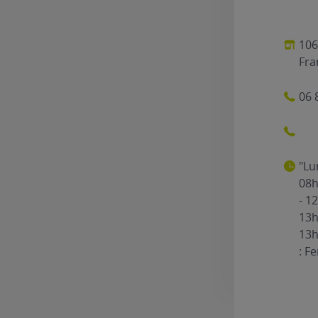
106
Fra
06 
"Lu
08h
- 1
13h
13h
: F