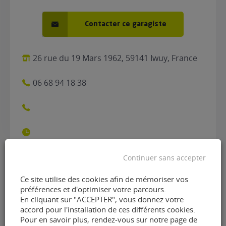
Contacter ce garagiste
26 rue du 19 Mars 1962, 59141 Iwuy, France
06 68 94 18 38
Continuer sans accepter
Contacter le garage ERV
Ce site utilise des cookies afin de mémoriser vos
préférences et d'optimiser votre parcours.
Automobiles de Iwuy
En cliquant sur "ACCEPTER", vous donnez votre
accord pour l'installation de ces différents cookies.
(59141)
Pour en savoir plus, rendez-vous sur notre page de