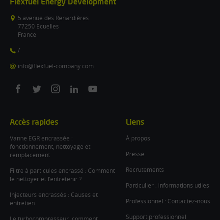
Flexfuel Energy Development
5 avenue des Renardières
77250 Ecuelles
France
/
info@flexfuel-company.com
On
On
On
On
On
facebook
twitter
instagram
linkedin
youtube
Accès rapides
Liens
Vanne EGR encrassée :
À propos
fonctionnement, nettoyage et
Presse
remplacement
Recrutements
Filtre à particules encrassé : Comment
le nettoyer et l’entretenir ?
Particulier : informations utiles
Injecteurs encrassés : Causes et
Professionnel : Contactez-nous
entretien
Support professionnel
Le turbocompresseur, comment