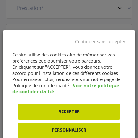
Prestation
(Nécessaire)
E-
mail
(Nécessaire)
Continuer sans accepter
Téléphone
(Nécessaire)
Ce site utilise des cookies afin de mémoriser vos
préférences et d'optimiser votre parcours.
En cliquant sur "ACCEPTER", vous donnez votre
accord pour l'installation de ces différents cookies.
Pour en savoir plus, rendez-vous sur notre page de
RGPD
J'accepte que FlexFuel Energy Development
Voir notre politique
Politique de confidentialité :
collecte et utilise les données personnelles
de confidentialité
.
renseignées dans le cadre de la demande
d'information et de la relation commerciale qui
peut en découler en accord avec la
politique de
ACCEPTER
confidentialité
dont j'ai pris connaissance.
CAPTCHA
PERSONNALISER