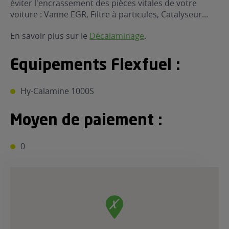
éviter l'encrassement des pièces vitales de votre
ur le Superéthanol
voiture : Vanne EGR, Filtre à particules, Catalyseur...
nt
OBLÈME
85
VÉHICULE ?
En savoir plus sur le
Décalaminage
.
nostic gratuit
Equipements Flexfuel :
ÉHICULE
LIGIBLE ?
Hy-Calamine 1000S
tibilité de mon
Moyen de paiement :
cule
e
0
 garagiste