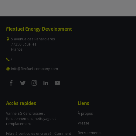
Flexfuel Energy Development
5 avenue des Renardières
77250 Ecuelles
France
/
info@flexfuel-company.com
On
On
On
On
On
facebook
twitter
instagram
linkedin
youtube
Accès rapides
Liens
Vanne EGR encrassée :
À propos
fonctionnement, nettoyage et
Presse
remplacement
Recrutements
Filtre à particules encrassé : Comment