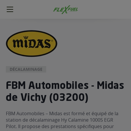
FlexFuel
Méga
menu
ogène
ge
 économique
l E85
DÉCALAMINAGE
FlexFuel
FBM Automobiles - Midas
xFuel
 garagiste
de Vichy (03200)
économiser du carburant avec
ur le Décalaminage
 garagiste
FBM Automobiles – Midas est formé et équipé de la
station de décalaminage Hy Calamine 1000S EGR
Pilot. Il propose des prestations spécifiques pour