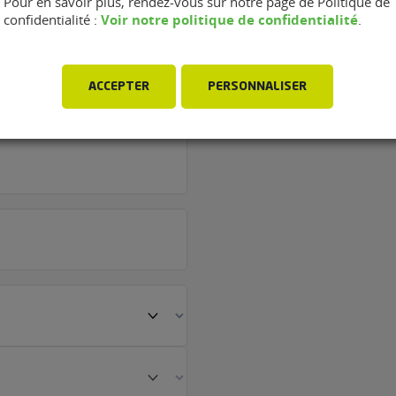
Pour en savoir plus, rendez-vous sur notre page de Politique de
Voir notre politique de confidentialité
confidentialité :
.
rage Garage
ACCEPTER
PERSONNALISER
lbert (80300)