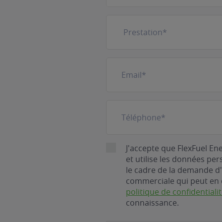
Prestation
(Nécessaire)
E-
mail
(Nécessaire)
Téléphone
(Nécessaire)
RGPD
J'accepte que FlexFuel En
et utilise les données pe
le cadre de la demande d'
commerciale qui peut en 
politique de confidentiali
connaissance.