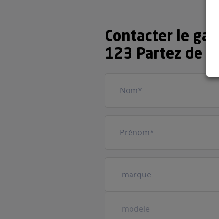
Contacter le ga
123 Partez de A
Nom
(Nécessaire)
Prénom
(Nécessaire)
Votre
véhicule
(Nécessaire)