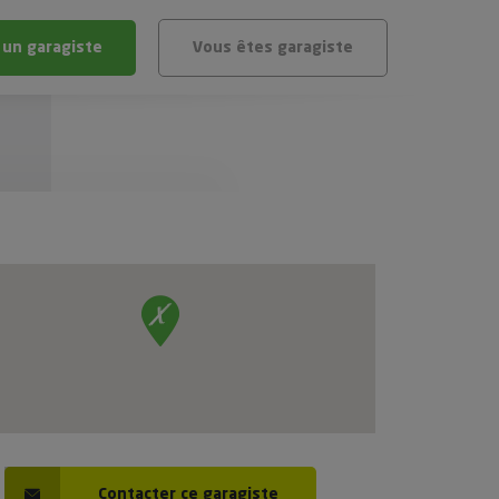
 un garagiste
Vous êtes garagiste
BLÈME
ÉHICULE
VÉHICULE ?
IGIBLE ?
stic gratuit
té de mon véhicule
Contacter ce garagiste