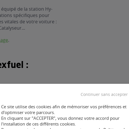
 équipé de la station Hy-
ations spécifiques pour
 vitales de votre voiture :
Catalyseur...
nage
.
xfuel :
Continuer sans accepter
ent :
Ce site utilise des cookies afin de mémoriser vos préférences et
d'optimiser votre parcours.
En cliquant sur "ACCEPTER", vous donnez votre accord pour
l'installation de ces différents cookies.