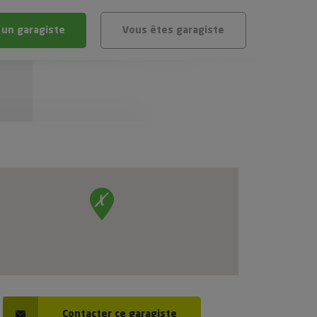
 un garagiste
Vous êtes garagiste
BLÈME
ÉHICULE
VÉHICULE ?
IGIBLE ?
stic gratuit
té de mon véhicule
Contacter ce garagiste