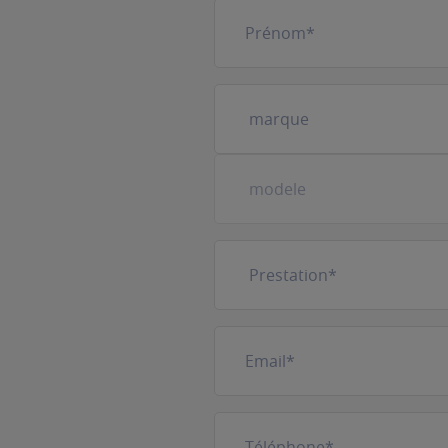
Prénom
(Nécessaire)
Votre
véhicule
(Nécessaire)
Prestation
(Nécessaire)
E-
mail
(Nécessaire)
Téléphone
(Nécessaire)