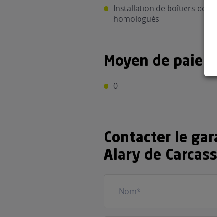
Installation de boîtiers de c
homologués
Moyen de paiem
0
Contacter le ga
Alary de Carcas
Nom
(Nécessaire)