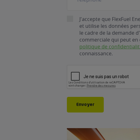
RGPD
J'accepte que FlexFuel En
et utilise les données pe
le cadre de la demande d'
commerciale qui peut en 
politique de confidentiali
connaissance.
CAPTCHA
Envoyer