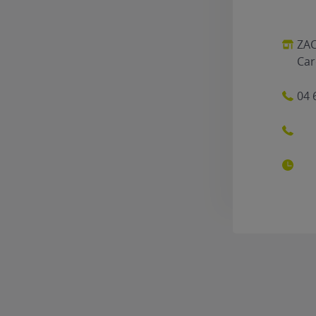
ZAC
Car
04 