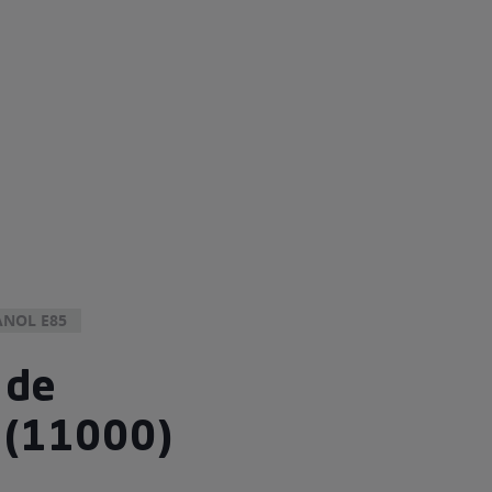
NOL E85
 de
 (11000)