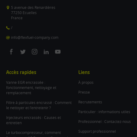
5 avenue des Renardières
77250 Ecuelles
France
/
info@flexfuel-company.com
On
On
On
On
On
facebook
twitter
instagram
linkedin
youtube
Accès rapides
Liens
Vanne EGR encrassée :
À propos
fonctionnement, nettoyage et
Presse
remplacement
Recrutements
Filtre à particules encrassé : Comment
le nettoyer et l’entretenir ?
Particulier : informations utiles
Injecteurs encrassés : Causes et
Professionnel : Contactez-nous
entretien
Support professionnel
Le turbocompresseur, comment