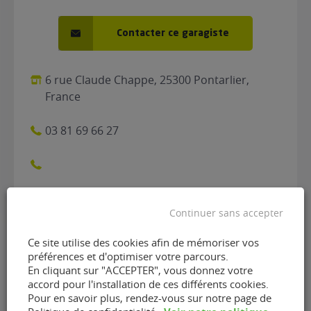
Contacter ce garagiste
6 rue Claude Chappe, 25300 Pontarlier,
France
03 81 69 66 27
Continuer sans accepter
Ce site utilise des cookies afin de mémoriser vos
préférences et d'optimiser votre parcours.
Contacter le garage Garage
En cliquant sur "ACCEPTER", vous donnez votre
accord pour l'installation de ces différents cookies.
BDA de Pontarlier (25300)
Pour en savoir plus, rendez-vous sur notre page de