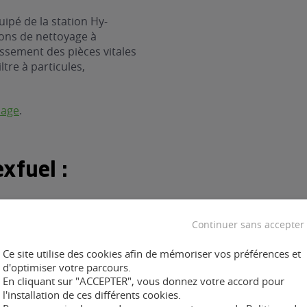
ipé de la station Hy-
ions de nettoyage à
assement des pièces vitales
ltre à particules,
nage
.
xfuel :
Continuer sans accepter
Ce site utilise des cookies afin de mémoriser vos préférences et
ent :
d'optimiser votre parcours.
En cliquant sur "ACCEPTER", vous donnez votre accord pour
l'installation de ces différents cookies.