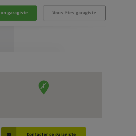
 un garagiste
Vous êtes garagiste
BLÈME
ÉHICULE
VÉHICULE ?
IGIBLE ?
stic gratuit
té de mon véhicule
Contacter ce garagiste