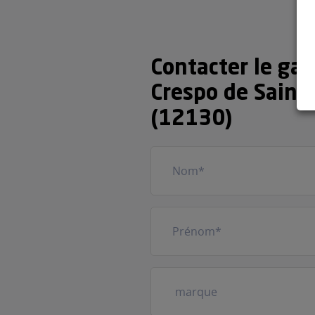
Contacter le ga
Crespo de Saint-
(12130)
Nom
(Nécessaire)
Prénom
(Nécessaire)
Votre
véhicule
(Nécessaire)