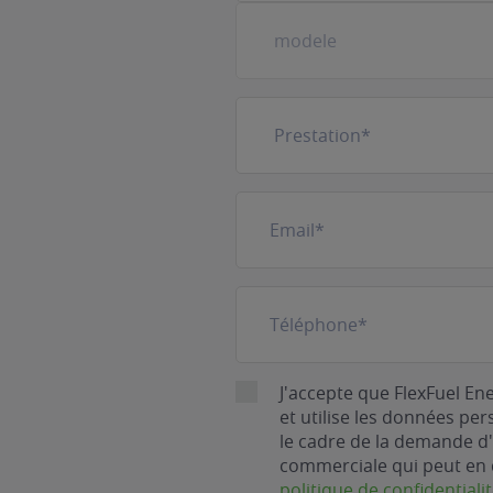
Prestation
(Nécessaire)
E-
mail
(Nécessaire)
Téléphone
(Nécessaire)
RGPD
J'accepte que FlexFuel En
et utilise les données pe
le cadre de la demande d'
commerciale qui peut en 
politique de confidentiali