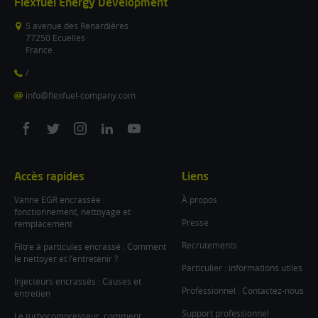
Flexfuel Energy Development
5 avenue des Renardières
77250 Ecuelles
France
/
info@flexfuel-company.com
On
On
On
On
On
facebook
twitter
instagram
linkedin
youtube
Accès rapides
Liens
Vanne EGR encrassée :
À propos
fonctionnement, nettoyage et
Presse
remplacement
Recrutements
Filtre à particules encrassé : Comment
le nettoyer et l’entretenir ?
Particulier : informations utiles
Injecteurs encrassés : Causes et
Professionnel : Contactez-nous
entretien
Support professionnel
Le turbocompresseur, comment