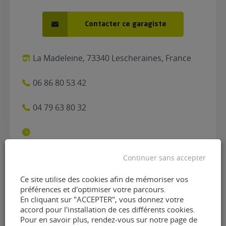
Contacter ce garagiste
La Madeleine, 73340 Lescheraines, France
06 86 80 53 42
04 79 63 80 32
Continuer sans accepter
Contacter le garage Garage
Ce site utilise des cookies afin de mémoriser vos
préférences et d'optimiser votre parcours.
de la Madeleine de
En cliquant sur "ACCEPTER", vous donnez votre
accord pour l'installation de ces différents cookies.
Lescheraines (73340)
Pour en savoir plus, rendez-vous sur notre page de