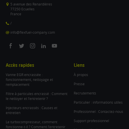
5 avenue des Renardières
77250 Ecuelles
France
/
info@flexfuel-company.com
On
On
On
On
On
facebook
twitter
instagram
linkedin
youtube
Accès rapides
Liens
Vanne EGR encrassée :
À propos
fonctionnement, nettoyage et
Presse
remplacement
Recrutements
Filtre à particules encrassé : Comment
le nettoyer et l’entretenir ?
Particulier : informations utiles
Injecteurs encrassés : Causes et
Professionnel : Contactez-nous
entretien
Support professionnel
Le turbocompresseur, comment
fonctionne-t-il ? Comment l’entretenir