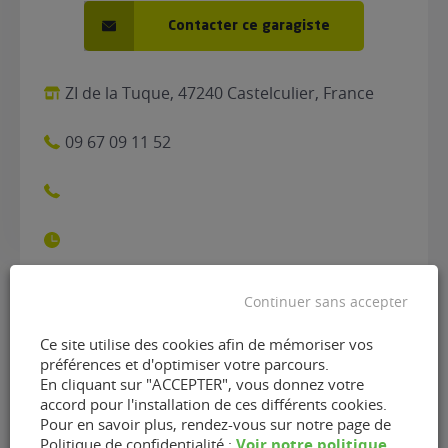
Contacter ce garagiste
ZI de la Tuque, 47240 Castelculier, France
09 67 09 11 52
Continuer sans accepter
Contacter le garage Garage
Ce site utilise des cookies afin de mémoriser vos
préférences et d'optimiser votre parcours.
De Sousa de Castelculier
En cliquant sur "ACCEPTER", vous donnez votre
(47240)
accord pour l'installation de ces différents cookies.
Pour en savoir plus, rendez-vous sur notre page de
Voir notre politique
Politique de confidentialité :