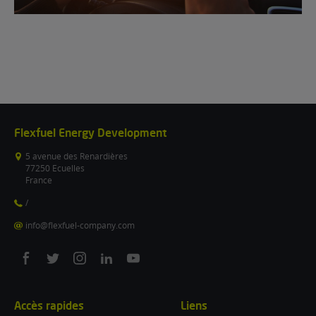
Flexfuel Energy Development
5 avenue des Renardières
77250 Ecuelles
France
/
info@flexfuel-company.com
On
On
On
On
On
facebook
twitter
instagram
linkedin
youtube
Accès rapides
Liens