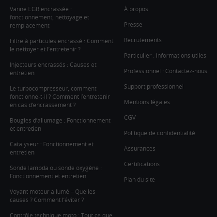
Vanne EGR encrassée :
À propos
fonctionnement, nettoyage et
Presse
remplacement
Recrutements
Filtre à particules encrassé : Comment
le nettoyer et l’entretenir ?
Particulier : informations utiles
Injecteurs encrassés : Causes et
Professionnel : Contactez-nous
entretien
Support professionnel
Le turbocompresseur, comment
fonctionne-t-il ? Comment l’entretenir
Mentions légales
en cas d’encrassement ?
CGV
Bougies d’allumage : Fonctionnement
et entretien
Politique de confidentialité
Catalyseur : Fonctionnement et
Assurances
entretien
Certifications
Sonde lambda ou sonde oxygène :
Fonctionnement et entretien
Plan du site
Voyant moteur allumé – Quelles
causes ? Comment l’éviter ?
Contrôle technique moto : Tout ce que