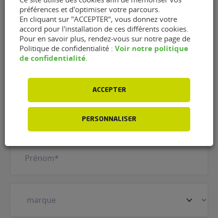
préférences et d'optimiser votre parcours.
En cliquant sur "ACCEPTER", vous donnez votre
accord pour l'installation de ces différents cookies.
Pour en savoir plus, rendez-vous sur notre page de
Contacter le garage Garage
Voir notre politique
Politique de confidentialité :
de confidentialité
.
Douchet de Villefranche-de-
Lonchat (24610)
ACCEPTER
Nom
(Nécessaire)
PERSONNALISER
Prénom
(Nécessaire)
Votre
véhicule
(Nécessaire)