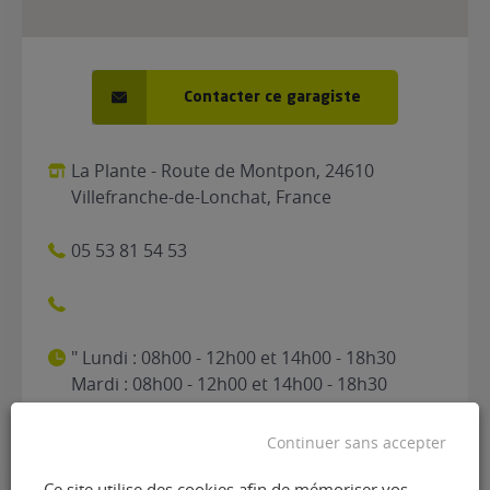
Contacter ce garagiste
La Plante - Route de Montpon, 24610
Villefranche-de-Lonchat, France
05 53 81 54 53
" Lundi : 08h00 - 12h00 et 14h00 - 18h30
Mardi : 08h00 - 12h00 et 14h00 - 18h30
Mercredi : 08h00 - 12h00 et 14h00 - 18h30
Jeudi : 08h00 - 12h00 et 14h00 - 18h30
Continuer sans accepter
Vendredi : 08h00 - 12h00 et 14h00 - 18h30
Samedi : Fermé Dimanche : Fermé"
Ce site utilise des cookies afin de mémoriser vos