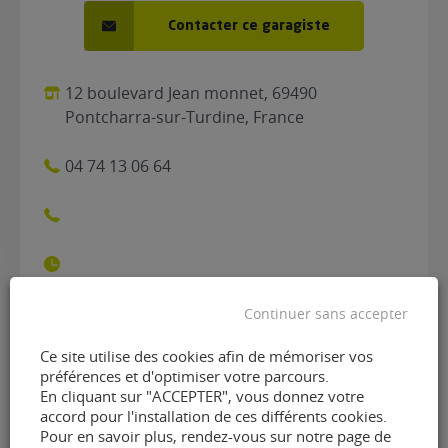
Contacter ce garagiste
12 boulevard Jean monnet, 69490
Pontcharra-sur-Turdine, France
04 74 13 06 64
Continuer sans accepter
Contacter le garage Garage
Ce site utilise des cookies afin de mémoriser vos
préférences et d'optimiser votre parcours.
E. Bellon de Pontcharra-sur-
En cliquant sur "ACCEPTER", vous donnez votre
accord pour l'installation de ces différents cookies.
Turdine
Pour en savoir plus, rendez-vous sur notre page de