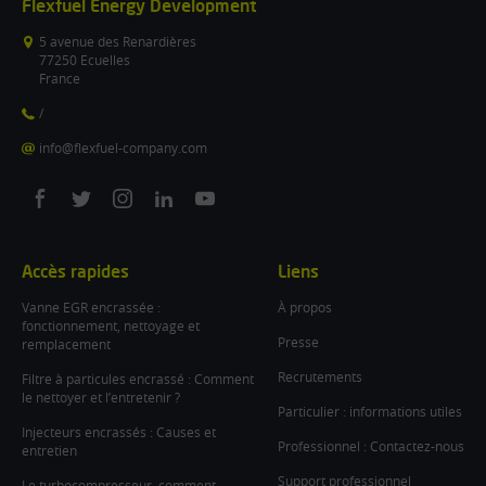
Flexfuel Energy Development
5 avenue des Renardières
77250 Ecuelles
France
/
info@flexfuel-company.com
On
On
On
On
On
facebook
twitter
instagram
linkedin
youtube
Accès rapides
Liens
Vanne EGR encrassée :
À propos
fonctionnement, nettoyage et
Presse
remplacement
Recrutements
Filtre à particules encrassé : Comment
le nettoyer et l’entretenir ?
Particulier : informations utiles
Injecteurs encrassés : Causes et
Professionnel : Contactez-nous
entretien
Support professionnel
Le turbocompresseur, comment