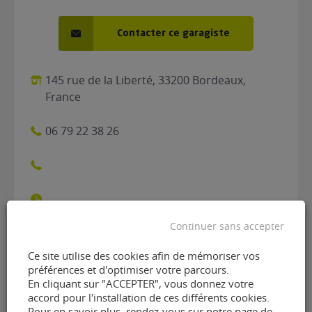
Contacter ce garagiste
145 rue de la Liberté, 33200 Bordeaux,
France
06 79 22 38 26
Continuer sans accepter
Ce site utilise des cookies afin de mémoriser vos
Contacter le garage Garage
préférences et d'optimiser votre parcours.
En cliquant sur "ACCEPTER", vous donnez votre
Fleuranceau de Bordeaux
accord pour l'installation de ces différents cookies.
Pour en savoir plus, rendez-vous sur notre page de