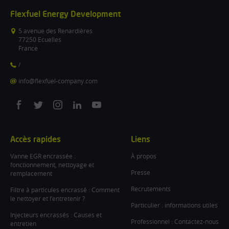
Flexfuel Energy Development
5 avenue des Renardières
77250 Ecuelles
France
/
info@flexfuel-company.com
On
On
On
On
On
facebook
twitter
instagram
linkedin
youtube
Accès rapides
Liens
Vanne EGR encrassée :
À propos
fonctionnement, nettoyage et
Presse
remplacement
Recrutements
Filtre à particules encrassé : Comment
le nettoyer et l’entretenir ?
Particulier : informations utiles
Injecteurs encrassés : Causes et
Professionnel : Contactez-nous
entretien