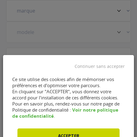
Votre
véhicule
(Nécessaire)
Prestation
(Nécessaire)
Continuer sans accepter
E-
Ce site utilise des cookies afin de mémoriser vos
mail
(Nécessaire)
préférences et d'optimiser votre parcours.
En cliquant sur "ACCEPTER", vous donnez votre
accord pour l'installation de ces différents cookies.
Téléphone
(Nécessaire)
Pour en savoir plus, rendez-vous sur notre page de
Voir notre politique
Politique de confidentialité :
de confidentialité
.
RGPD
J'accepte que FlexFuel Energy Development
collecte et utilise les données personnelles
ACCEPTER