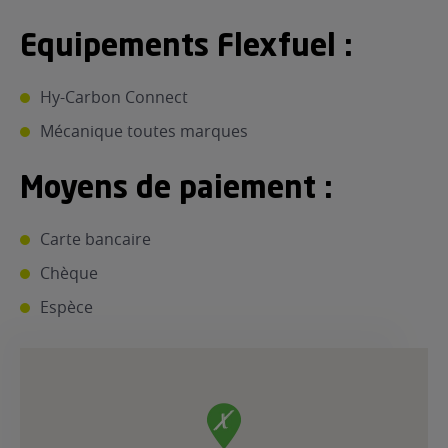
ur le Superéthanol
nt
OBLÈME
85
Equipements Flexfuel :
VÉHICULE ?
Hy-Carbon Connect
nostic gratuit
Mécanique toutes marques
ÉHICULE
LIGIBLE ?
Moyens de paiement :
tibilité de mon
Carte bancaire
cule
e
Chèque
 garagiste
Espèce