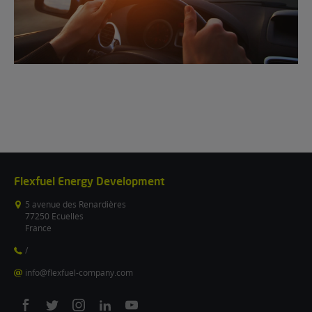
Flexfuel Energy Development
5 avenue des Renardières
77250 Ecuelles
France
/
info@flexfuel-company.com
On
On
On
On
On