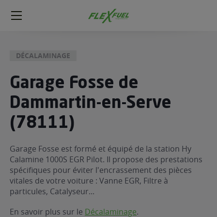
FlexFuel
Méga
menu
DÉCALAMINAGE
ogène
ge
Garage Fosse de
Dammartin-en-Serve
 économique
l E85
(78111)
FlexFuel
xFuel
Garage Fosse est formé et équipé de la station Hy
 garagiste
Calamine 1000S EGR Pilot. Il propose des prestations
économiser du carburant avec
spécifiques pour éviter l'encrassement des pièces
vitales de votre voiture : Vanne EGR, Filtre à
ur le Décalaminage
 garagiste
particules, Catalyseur...
En savoir plus sur le
Décalaminage
.