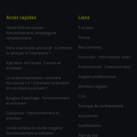
facebook
twitter
instagram
linkedin
youtube
Accès rapides
Liens
Vanne EGR encrassée :
À propos
fonctionnement, nettoyage et
Presse
remplacement
Recrutements
Filtre à particules encrassé : Comment
le nettoyer et l’entretenir ?
Particulier : informations utiles
Injecteurs encrassés : Causes et
Professionnel : Contactez-nous
entretien
Support professionnel
Le turbocompresseur, comment
fonctionne-t-il ? Comment l’entretenir
Mentions légales
en cas d’encrassement ?
CGV
Bougies d’allumage : Fonctionnement
et entretien
Politique de confidentialité
Catalyseur : Fonctionnement et
Assurances
entretien
Certifications
Sonde lambda ou sonde oxygène :
Fonctionnement et entretien
Plan du site