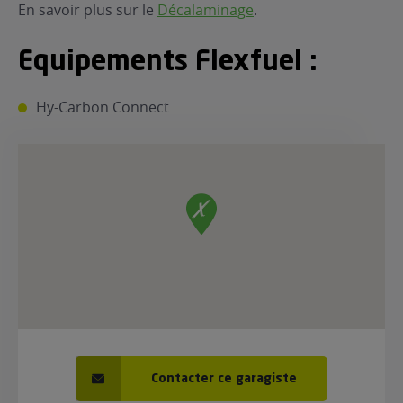
En savoir plus sur le
Décalaminage
.
ur le Superéthanol
nt
OBLÈME
85
VÉHICULE ?
Equipements Flexfuel :
Hy-Carbon Connect
nostic gratuit
ÉHICULE
LIGIBLE ?
tibilité de mon
cule
e
 garagiste
Contacter ce garagiste