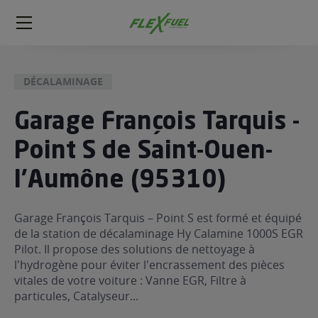
FlexFuel
Méga
menu
DÉCALAMINAGE
ogène
ge
Garage François Tarquis -
Point S de Saint-Ouen-
 économique
l E85
l'Aumône (95310)
FlexFuel
xFuel
Garage François Tarquis – Point S est formé et équipé
 garagiste
de la station de décalaminage Hy Calamine 1000S EGR
économiser du carburant avec
Pilot. Il propose des solutions de nettoyage à
l'hydrogène pour éviter l'encrassement des pièces
ur le Décalaminage
 garagiste
vitales de votre voiture : Vanne EGR, Filtre à
particules, Catalyseur...