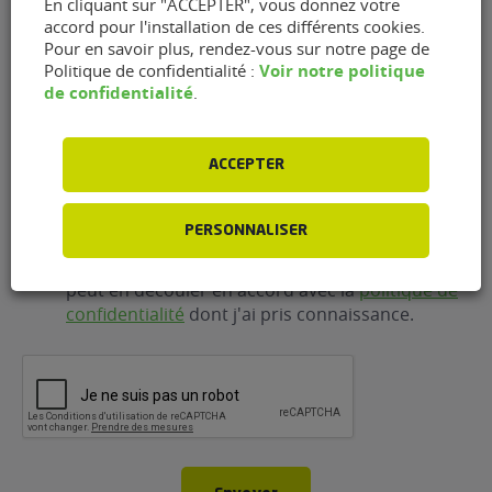
E-
En cliquant sur "ACCEPTER", vous donnez votre
mail
(Nécessaire)
accord pour l'installation de ces différents cookies.
Pour en savoir plus, rendez-vous sur notre page de
Voir notre politique
Politique de confidentialité :
de confidentialité
.
Téléphone
(Nécessaire)
ACCEPTER
RGPD
J'accepte que FlexFuel Energy Development
collecte et utilise les données personnelles
PERSONNALISER
renseignées dans le cadre de la demande
d'information et de la relation commerciale qui
peut en découler en accord avec la
politique de
confidentialité
dont j'ai pris connaissance.
CAPTCHA