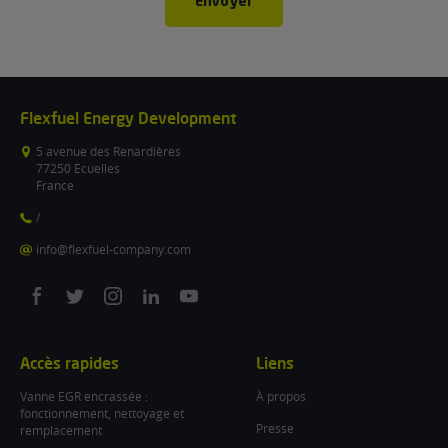
Envoyer
Flexfuel Energy Development
5 avenue des Renardières
77250 Ecuelles
France
/
info@flexfuel-company.com
On
On
On
On
On
facebook
twitter
instagram
linkedin
youtube
Accès rapides
Liens
Vanne EGR encrassée :
À propos
fonctionnement, nettoyage et
Presse
remplacement