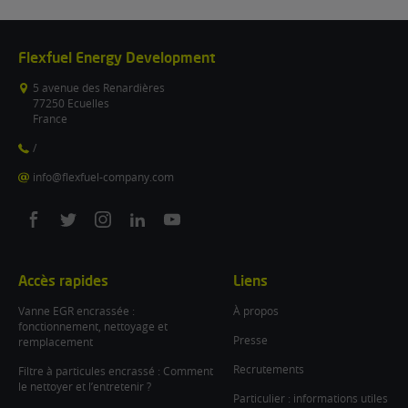
Flexfuel Energy Development
5 avenue des Renardières
77250 Ecuelles
France
/
info@flexfuel-company.com
On
On
On
On
On
facebook
twitter
instagram
linkedin
youtube
Accès rapides
Liens
Vanne EGR encrassée :
À propos
fonctionnement, nettoyage et
Presse
remplacement
Recrutements
Filtre à particules encrassé : Comment
le nettoyer et l’entretenir ?
Particulier : informations utiles