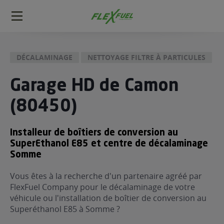
FlexFuel
Méga
menu
DÉCALAMINAGE
NETTOYAGE FILTRE À PARTICULES
ogène
ge
Garage HD de Camon
(80450)
 économique
l E85
FlexFuel
Installeur de boîtiers de conversion au
SuperEthanol E85 et centre de décalaminage
xFuel
Somme
 garagiste
économiser du carburant avec
Vous êtes à la recherche d'un partenaire agréé par
FlexFuel Company pour le décalaminage de votre
ur le Décalaminage
 garagiste
véhicule ou l'installation de boîtier de conversion au
Superéthanol E85 à Somme ?