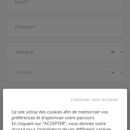
Prénom
(Nécessaire)
Votre
véhicule
(Nécessaire)
Prestation
(Nécessaire)
Continuer sans accepter
Ce site utilise des cookies afin de mémoriser vos
E-
préférences et d'optimiser votre parcours.
mail
(Nécessaire)
En cliquant sur "ACCEPTER", vous donnez votre
accord pour l'installation de ces différents cookies.