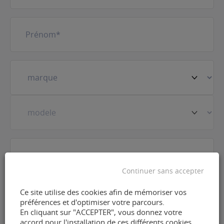
Prénom
(Nécessaire)
Votre
véhicule
(Nécessaire)
Prestation
(Nécessaire)
Continuer sans accepter
E-
Ce site utilise des cookies afin de mémoriser vos
mail
(Nécessaire)
préférences et d'optimiser votre parcours.
En cliquant sur "ACCEPTER", vous donnez votre
accord pour l'installation de ces différents cookies.