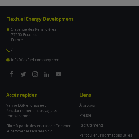
Flexfuel Energy Development
5 avenue des Renardières
77250 Ecuelles
France
/
info@flexfuel-company.com
On
On
On
On
On
facebook
twitter
instagram
linkedin
youtube
Accès rapides
Liens
Vanne EGR encrassée :
À propos
fonctionnement, nettoyage et
Presse
remplacement
Recrutements
Filtre à particules encrassé : Comment
le nettoyer et l’entretenir ?
Particulier : informations utiles