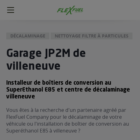
FlexFuel
Méga
menu
DÉCALAMINAGE
NETTOYAGE FILTRE À PARTICULES
ogène
ge
Garage JP2M de
villeneuve
 économique
l E85
FlexFuel
Installeur de boîtiers de conversion au
SuperEthanol E85 et centre de décalaminage
xFuel
villeneuve
 garagiste
économiser du carburant avec
Vous êtes à la recherche d'un partenaire agréé par
FlexFuel Company pour le décalaminage de votre
ur le Décalaminage
 garagiste
véhicule ou l'installation de boîtier de conversion au
Superéthanol E85 à villeneuve ?