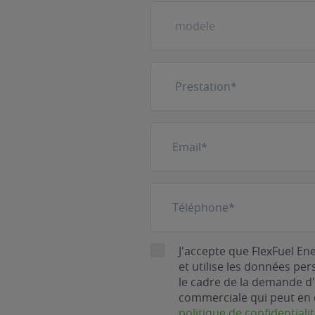
Prestation
(Nécessaire)
E-
mail
(Nécessaire)
Téléphone
(Nécessaire)
RGPD
J'accepte que FlexFuel En
et utilise les données pe
le cadre de la demande d'
commerciale qui peut en 
politique de confidentiali