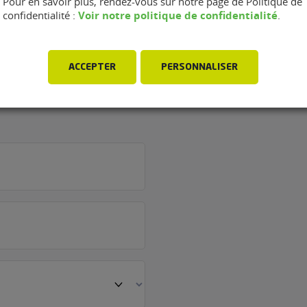
Pour en savoir plus, rendez-vous sur notre page de Politique de
Voir notre politique de confidentialité
confidentialité :
.
rage Garage Le
ACCEPTER
PERSONNALISER
arthelemy