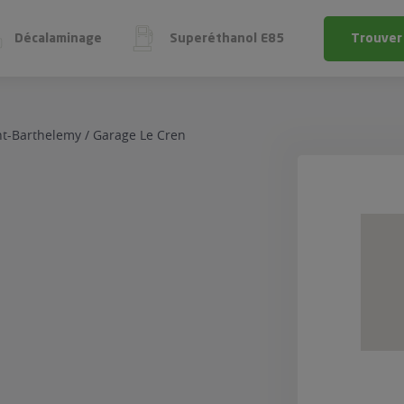
Décalaminage
Superéthanol E85
Trouver
l E85
e
 économique
gène
nt-Barthelemy
/
Garage Le Cren
ol E85
ge
UN PRO
VOTRE V
SUR VOTRE 
exFuel
EST-IL ÉL
 économiser du carburant
 FlexFuel
Faire un diagno
Tester la compatibili
alaminage
eréthanol E85