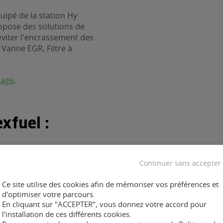
uipé de la station Hy
ropose des solutions de
éviter l'encrassement des
: Vanne EGR, Filtre à
nage
.
xfuel :
Continuer sans accepter
Ce site utilise des cookies afin de mémoriser vos préférences et
ent :
d'optimiser votre parcours.
En cliquant sur "ACCEPTER", vous donnez votre accord pour
l'installation de ces différents cookies.