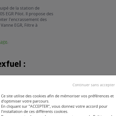
uipé de la station de
S EGR Pilot. Il propose des
viter l'encrassement des
: Vanne EGR, Filtre à
nage
.
xfuel :
Continuer sans accepter
Ce site utilise des cookies afin de mémoriser vos préférences et
ent :
d'optimiser votre parcours.
En cliquant sur "ACCEPTER", vous donnez votre accord pour
l'installation de ces différents cookies.