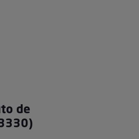
uto de
3330)