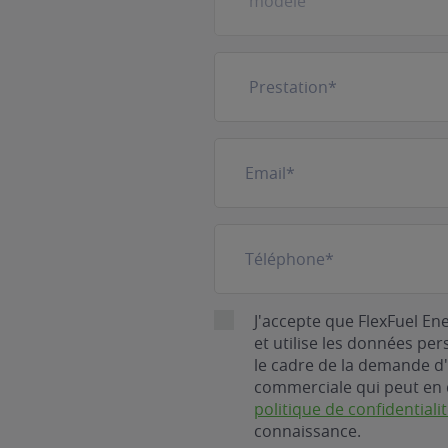
Prestation
(Nécessaire)
E-
mail
(Nécessaire)
Téléphone
(Nécessaire)
RGPD
J'accepte que FlexFuel En
et utilise les données pe
le cadre de la demande d'
commerciale qui peut en 
politique de confidentiali
connaissance.