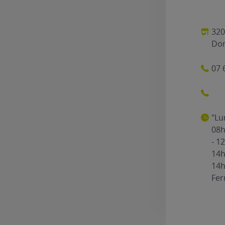
320
Dom
07 
"Lu
08h
- 1
14h
14h
Fe