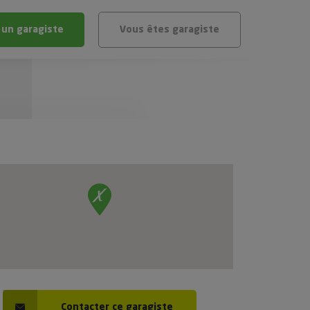
 un garagiste
Vous êtes garagiste
BLÈME
ÉHICULE
VÉHICULE ?
IGIBLE ?
stic gratuit
té de mon véhicule
Contacter ce garagiste