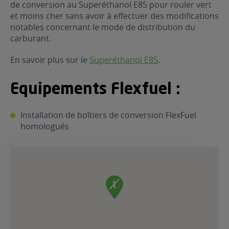
de conversion au Superéthanol E85 pour rouler vert
ur le Superéthanol
nt
OBLÈME
et moins cher sans avoir à effectuer des modifications
85
notables concernant le mode de distribution du
VÉHICULE ?
carburant.
En savoir plus sur le
Superéthanol E85
.
nostic gratuit
ÉHICULE
LIGIBLE ?
Equipements Flexfuel :
tibilité de mon
Installation de boîtiers de conversion FlexFuel
cule
homologués
e
 garagiste