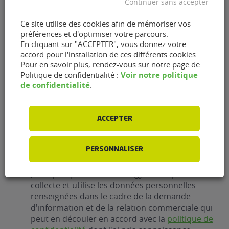
Continuer sans accepter
Ce site utilise des cookies afin de mémoriser vos
préférences et d'optimiser votre parcours.
Prestation
(Nécessaire)
En cliquant sur "ACCEPTER", vous donnez votre
accord pour l'installation de ces différents cookies.
Pour en savoir plus, rendez-vous sur notre page de
Voir notre politique
Politique de confidentialité :
E-
de confidentialité
.
mail
(Nécessaire)
ACCEPTER
Téléphone
(Nécessaire)
PERSONNALISER
RGPD
J'accepte que FlexFuel Energy Development
collecte et utilise les données personnelles
renseignées dans le cadre de la demande
d'information et de la relation commerciale qui
peut en découler en accord avec la
politique de