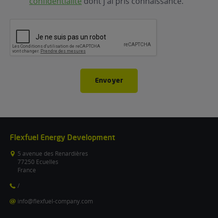
confidentialité
dont j'ai pris connaissance.
CAPTCHA
Envoyer
Flexfuel Energy Development
5 avenue des Renardières
77250 Ecuelles
France
/
info@flexfuel-company.com