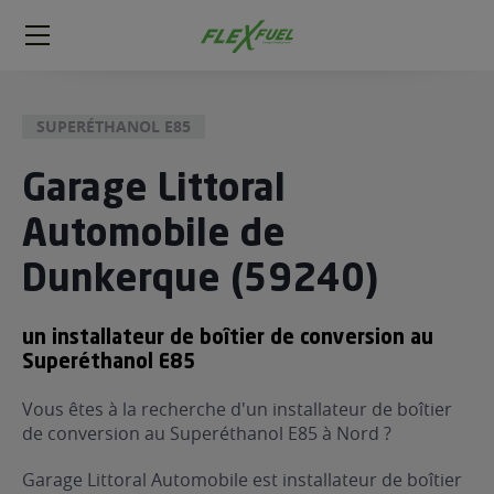
FlexFuel
Méga
menu
SUPERÉTHANOL E85
ogène
ge
Garage Littoral
Automobile de
 économique
l E85
Dunkerque (59240)
FlexFuel
xFuel
un installateur de boîtier de conversion au
 garagiste
Superéthanol E85
économiser du carburant avec
Vous êtes à la recherche d'un installateur de boîtier
ur le Décalaminage
 garagiste
de conversion au Superéthanol E85 à Nord ?
Garage Littoral Automobile est installateur de boîtier