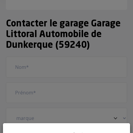
Contacter le garage Garage
Littoral Automobile de
Dunkerque (59240)
Nom
(Nécessaire)
Prénom
(Nécessaire)
Votre
véhicule
(Nécessaire)