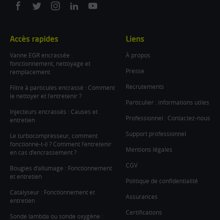
On
On
On
On
On
facebook
twitter
instagram
linkedin
youtube
Accès rapides
Liens
Vanne EGR encrassée :
À propos
fonctionnement, nettoyage et
Presse
remplacement
Recrutements
Filtre à particules encrassé : Comment
le nettoyer et l’entretenir ?
Particulier : informations utiles
Injecteurs encrassés : Causes et
Professionnel : Contactez-nous
entretien
Support professionnel
Le turbocompresseur, comment
fonctionne-t-il ? Comment l’entretenir
Mentions légales
en cas d’encrassement ?
CGV
Bougies d’allumage : Fonctionnement
et entretien
Politique de confidentialité
Catalyseur : Fonctionnement et
Assurances
entretien
Certifications
Sonde lambda ou sonde oxygène :