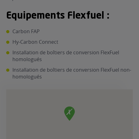
ur le Superéthanol
nt
OBLÈME
85
Equipements Flexfuel :
VÉHICULE ?
Carbon FAP
nostic gratuit
Hy-Carbon Connect
ÉHICULE
LIGIBLE ?
Installation de boîtiers de conversion FlexFuel
homologués
tibilité de mon
Installation de boîtiers de conversion FlexFuel non-
cule
homologués
e
 garagiste