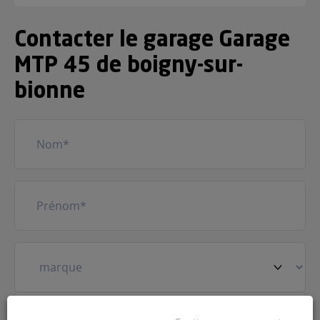
Contacter le garage Garage
MTP 45 de boigny-sur-
bionne
Nom
(Nécessaire)
Prénom
(Nécessaire)
Votre
véhicule
(Nécessaire)