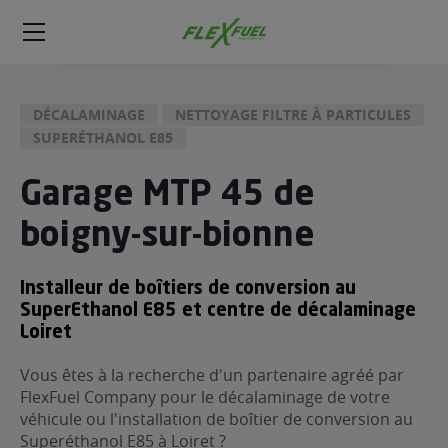
FlexFuel
Méga
menu
DÉCALAMINAGE
NETTOYAGE FILTRE À PARTICULES
ogène
SUPERÉTHANOL E85
ge
Garage MTP 45 de
 économique
boigny-sur-bionne
l E85
FlexFuel
Installeur de boîtiers de conversion au
xFuel
 garagiste
SuperEthanol E85 et centre de décalaminage
Loiret
économiser du carburant avec
ur le Décalaminage
Vous êtes à la recherche d'un partenaire agréé par
 garagiste
FlexFuel Company pour le décalaminage de votre
véhicule ou l'installation de boîtier de conversion au
Superéthanol E85 à Loiret ?