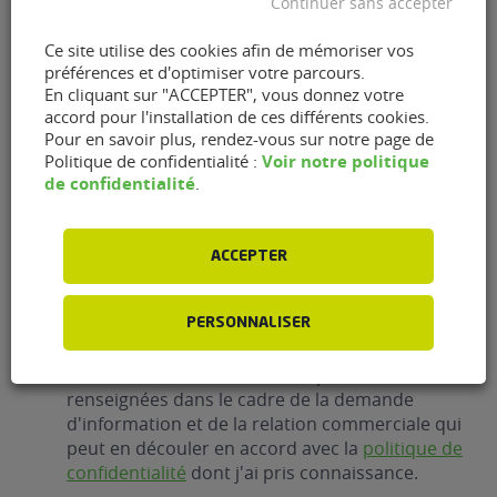
Continuer sans accepter
Ce site utilise des cookies afin de mémoriser vos
Prestation
(Nécessaire)
préférences et d'optimiser votre parcours.
En cliquant sur "ACCEPTER", vous donnez votre
accord pour l'installation de ces différents cookies.
Pour en savoir plus, rendez-vous sur notre page de
E-
Voir notre politique
Politique de confidentialité :
mail
(Nécessaire)
de confidentialité
.
Téléphone
(Nécessaire)
ACCEPTER
PERSONNALISER
RGPD
J'accepte que FlexFuel Energy Development
collecte et utilise les données personnelles
renseignées dans le cadre de la demande
d'information et de la relation commerciale qui
peut en découler en accord avec la
politique de
confidentialité
dont j'ai pris connaissance.