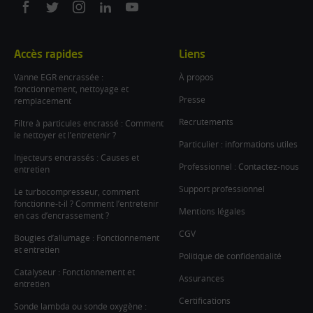
On
On
On
On
On
facebook
twitter
instagram
linkedin
youtube
Accès rapides
Liens
Vanne EGR encrassée :
À propos
fonctionnement, nettoyage et
Presse
remplacement
Recrutements
Filtre à particules encrassé : Comment
le nettoyer et l’entretenir ?
Particulier : informations utiles
Injecteurs encrassés : Causes et
Professionnel : Contactez-nous
entretien
Support professionnel
Le turbocompresseur, comment
fonctionne-t-il ? Comment l’entretenir
Mentions légales
en cas d’encrassement ?
CGV
Bougies d’allumage : Fonctionnement
et entretien
Politique de confidentialité
Catalyseur : Fonctionnement et
Assurances
entretien
Certifications
Sonde lambda ou sonde oxygène :