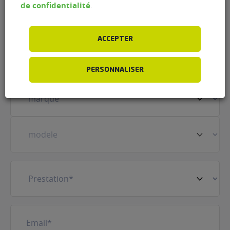
de confidentialité
.
ACCEPTER
Prénom
(Nécessaire)
PERSONNALISER
Votre
véhicule
(Nécessaire)
Prestation
(Nécessaire)
E-
mail
(Nécessaire)