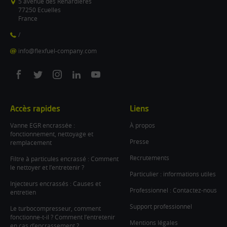
5 avenue des Renardières
77250 Ecuelles
France
/
info@flexfuel-company.com
On
On
On
On
On
facebook
twitter
instagram
linkedin
youtube
Accès rapides
Liens
Vanne EGR encrassée :
À propos
fonctionnement, nettoyage et
Presse
remplacement
Recrutements
Filtre à particules encrassé : Comment
le nettoyer et l’entretenir ?
Particulier : informations utiles
Injecteurs encrassés : Causes et
Professionnel : Contactez-nous
entretien
Support professionnel
Le turbocompresseur, comment
fonctionne-t-il ? Comment l’entretenir
Mentions légales
en cas d’encrassement ?