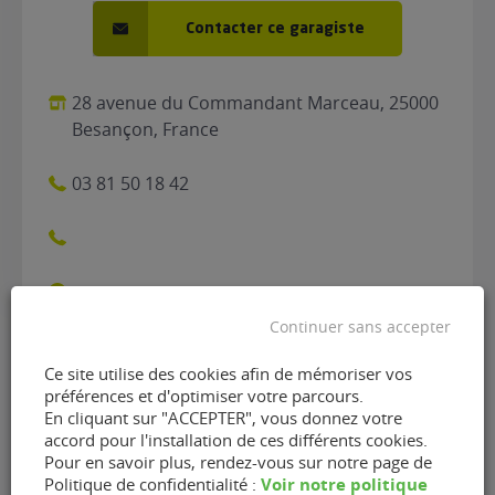
Contacter ce garagiste
28 avenue du Commandant Marceau, 25000
Besançon, France
03 81 50 18 42
Continuer sans accepter
Ce site utilise des cookies afin de mémoriser vos
Contacter le garage Garage
préférences et d'optimiser votre parcours.
En cliquant sur "ACCEPTER", vous donnez votre
Pernin de Besançon (25000)
accord pour l'installation de ces différents cookies.
Pour en savoir plus, rendez-vous sur notre page de
Voir notre politique
Politique de confidentialité :
Nom
(Nécessaire)