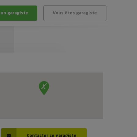
 un garagiste
Vous êtes garagiste
BLÈME
ÉHICULE
VÉHICULE ?
IGIBLE ?
stic gratuit
té de mon véhicule
Contacter ce garagiste