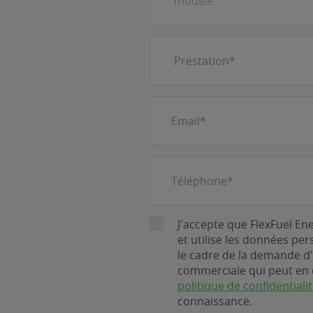
Prestation
(Nécessaire)
E-
mail
(Nécessaire)
Téléphone
(Nécessaire)
RGPD
J'accepte que FlexFuel En
et utilise les données pe
le cadre de la demande d'
commerciale qui peut en 
politique de confidentiali
connaissance.