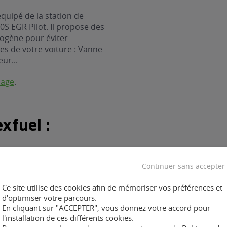
quipé de la station de
S EGR Pilot. Il propose des
rogène pour éviter
es de votre voiture : Vanne
eur...
nage
.
xfuel :
Continuer sans accepter
Ce site utilise des cookies afin de mémoriser vos préférences et
ent :
d'optimiser votre parcours.
En cliquant sur "ACCEPTER", vous donnez votre accord pour
l'installation de ces différents cookies.