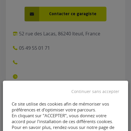
Contacter ce garagiste
52 rue des Lacas, 86240 Iteuil, France
05 49 55 01 71
Continuer sans accepter
Contacter le garage Garage
Ce site utilise des cookies afin de mémoriser vos
préférences et d'optimiser votre parcours.
Rageau Philippe de Iteuil
En cliquant sur "ACCEPTER", vous donnez votre
accord pour l'installation de ces différents cookies.
(86240)
Pour en savoir plus, rendez-vous sur notre page de