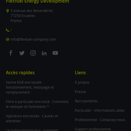
Flexfuel Energy Development
5 avenue des Renardières
77250 Ecuelles
France
/
info@flexfuel-company.com
On
On
On
On
On
facebook
twitter
instagram
linkedin
youtube
Accès rapides
Liens
Vanne EGR encrassée :
À propos
fonctionnement, nettoyage et
Presse
remplacement
Recrutements
Filtre à particules encrassé : Comment
le nettoyer et l’entretenir ?
Particulier : informations utiles
Injecteurs encrassés : Causes et
Professionnel : Contactez-nous
entretien
Support professionnel
Le turbocompresseur, comment