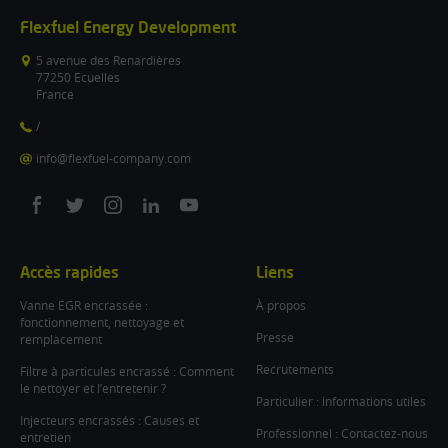
Flexfuel Energy Development
5 avenue des Renardières
77250 Ecuelles
France
/
info@flexfuel-company.com
On
On
On
On
On
facebook
twitter
instagram
linkedin
youtube
Accès rapides
Liens
Vanne EGR encrassée :
À propos
fonctionnement, nettoyage et
Presse
remplacement
Recrutements
Filtre à particules encrassé : Comment
le nettoyer et l’entretenir ?
Particulier : informations utiles
Injecteurs encrassés : Causes et
Professionnel : Contactez-nous
entretien