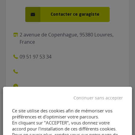
Contacter ce garagiste
2 avenue de Copenhague, 95380 Louvres,
France
09 51 97 53 34
Continuer sans accepter
Ce site utilise des cookies afin de mémoriser vos
Contacter le garage Garage
préférences et d'optimiser votre parcours.
En cliquant sur "ACCEPTER", vous donnez votre
RM Garage 95 de Louvres
accord pour l'installation de ces différents cookies.
Pour en savoir plus, rendez-vous sur notre page de