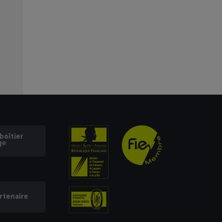
oîtier
l®
rtenaire