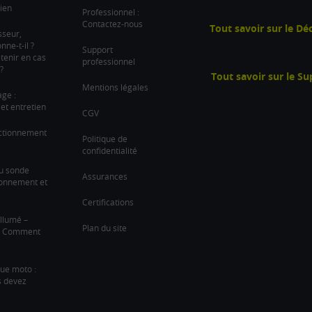
ien
Professionnel :
Contactez-nous
Tout savoir sur le D
sseur,
ne-t-il ?
Support
tenir en cas
professionnel
?
Tout savoir sur le S
Mentions légales
age :
et entretien
CGV
nctionnement
Politique de
confidentialité
u sonde
Assurances
ionnement et
Certifications
llumé –
Plan du site
 ? Comment
que moto :
s devez