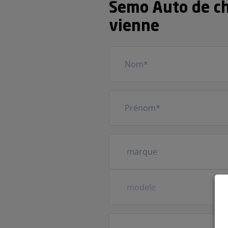
Semo Auto de cha
vienne
Nom
(Nécessaire)
Prénom
(Nécessaire)
Votre
véhicule
(Nécessaire)
Prestation
(Nécessaire)