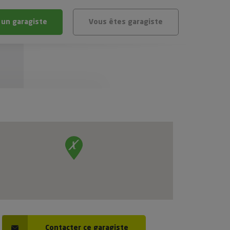
 un garagiste
Vous êtes garagiste
BLÈME
ÉHICULE
VÉHICULE ?
IGIBLE ?
stic gratuit
té de mon véhicule
Contacter ce garagiste