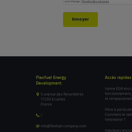
Envoyer
Flexfuel Energy
Accès rapides
Development
Vanne EGR encra
fonctionnement,
5 avenue des Renardières
et remplacemen
77250 Ecuelles
France
Filtre à particul
Comment le nett
/
l’entretenir ?
info@flexfuel-company.com
Injecteurs encra