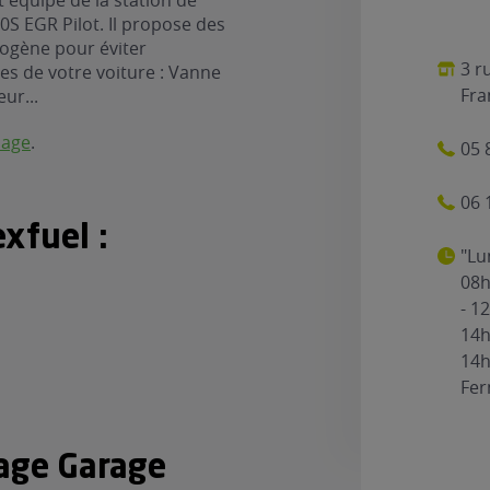
 équipé de la station de
S EGR Pilot. Il propose des
rogène pour éviter
3 r
es de votre voiture : Vanne
Fra
eur...
nage
.
05 
06 
xfuel :
"Lu
08h
- 1
14h
14h
Fe
rage Garage