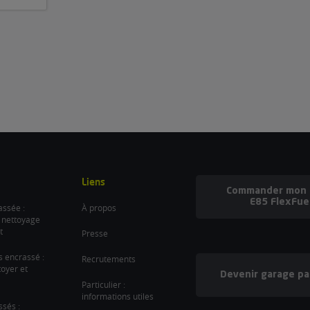
Liens
Commander mon b
E85 FlexFue
ssée :
À propos
 nettoyage
t
Presse
es encrassé :
Recrutements
oyer et
Devenir garage pa
Particulier :
informations utiles
ssés :