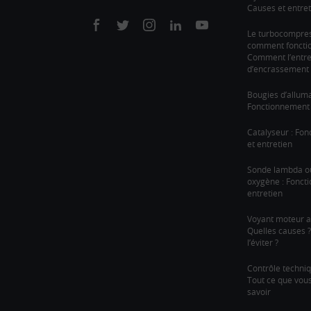
Causes et entret
On
On
On
On
On
Le turbocompre
comment fonction
facebook
twitter
instagram
linkedin
youtube
Comment l’entre
d’encrassement 
Bougies d’allum
Fonctionnement 
Catalyseur : Fo
et entretien
Sonde lambda o
oxygène : Fonct
entretien
Voyant moteur a
Quelles causes
l’éviter ?
Contrôle techni
Tout ce que vou
savoir