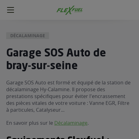
FlexFuel
Méga
menu
DÉCALAMINAGE
ogène
ge
Garage SOS Auto de
bray-sur-seine
 économique
l E85
FlexFuel
Garage SOS Auto est formé et équipé de la station de
décalaminage Hy-Calamine. Il propose des
xFuel
prestations spécifiques pour éviter l'encrassement
 garagiste
des pièces vitales de votre voiture : Vanne EGR, Filtre
économiser du carburant avec
à particules, Catalyseur...
ur le Décalaminage
 garagiste
En savoir plus sur le
Décalaminage
.