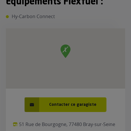
Equipements Flexfuel :
ur le Superéthanol
nt
OBLÈME
85
Hy-Carbon Connect
VÉHICULE ?
nostic gratuit
ÉHICULE
LIGIBLE ?
tibilité de mon
cule
e
 garagiste
Contacter ce garagiste
51 Rue de Bourgogne, 77480 Bray-sur-Seine