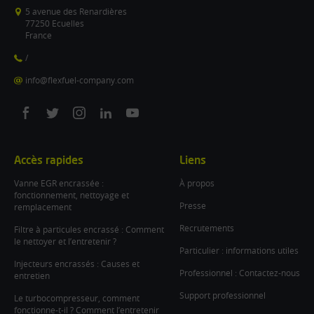
5 avenue des Renardières
77250 Ecuelles
France
/
info@flexfuel-company.com
On
On
On
On
On
facebook
twitter
instagram
linkedin
youtube
Accès rapides
Liens
Vanne EGR encrassée :
À propos
fonctionnement, nettoyage et
Presse
remplacement
Recrutements
Filtre à particules encrassé : Comment
le nettoyer et l’entretenir ?
Particulier : informations utiles
Injecteurs encrassés : Causes et
Professionnel : Contactez-nous
entretien
Support professionnel
Le turbocompresseur, comment
fonctionne-t-il ? Comment l’entretenir