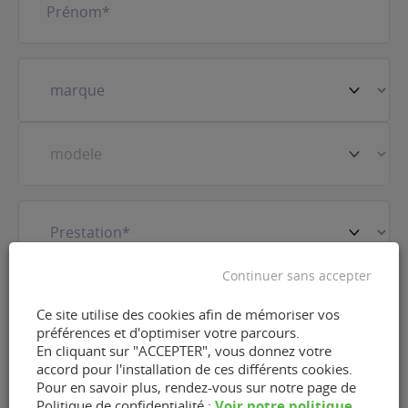
Votre
véhicule
(Nécessaire)
Prestation
(Nécessaire)
Continuer sans accepter
E-
mail
(Nécessaire)
Ce site utilise des cookies afin de mémoriser vos
préférences et d'optimiser votre parcours.
En cliquant sur "ACCEPTER", vous donnez votre
Téléphone
(Nécessaire)
accord pour l'installation de ces différents cookies.
Pour en savoir plus, rendez-vous sur notre page de
Voir notre politique
Politique de confidentialité :