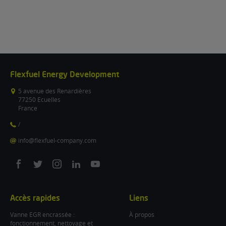
Flexfuel Energy Development
5 avenue des Renardières
77250 Ecuelles
France
/
info@flexfuel-company.com
On
On
On
On
On
facebook
twitter
instagram
linkedin
youtube
Accès rapides
Liens
Vanne EGR encrassée :
À propos
fonctionnement, nettoyage et