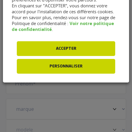
En cliquant sur "ACCEPTER", vous donnez votre
accord pour l'installation de ces différents cookies.
Contacter le garage Garage
Pour en savoir plus, rendez-vous sur notre page de
Voir notre politique
Politique de confidentialité :
Sport Cars de Saint-Dizier
de confidentialité
.
(52100)
ACCEPTER
Nom
(Nécessaire)
PERSONNALISER
Prénom
(Nécessaire)
Votre
véhicule
(Nécessaire)