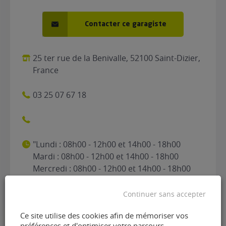
Contacter ce garagiste
25 ter rue de la Benivalle, 52100 Saint-Dizier,
France
03 25 07 67 18
"Lundi : 08h00 - 12h00 et 14h00 - 18h00
Mardi : 08h00 - 12h00 et 14h00 - 18h00
Mercredi : 08h00 - 12h00 et 14h00 - 18h00
Jeudi : 08h00 - 12h00 et 14h00 - 18h00
Vendredi : 08h00 - 12h00 et 14h00 - 18h00
Continuer sans accepter
Samedi : Fermé Dimanche : Fermé"
Ce site utilise des cookies afin de mémoriser vos
préférences et d'optimiser votre parcours.