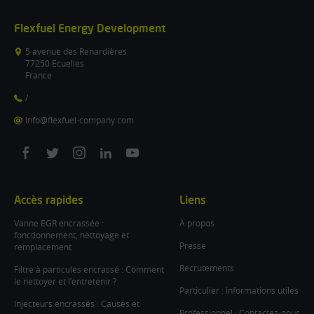
Flexfuel Energy Development
5 avenue des Renardières
77250 Ecuelles
France
/
info@flexfuel-company.com
On
On
On
On
On
facebook
twitter
instagram
linkedin
youtube
Accès rapides
Liens
Vanne EGR encrassée :
À propos
fonctionnement, nettoyage et
Presse
remplacement
Recrutements
Filtre à particules encrassé : Comment
le nettoyer et l’entretenir ?
Particulier : informations utiles
Injecteurs encrassés : Causes et
Professionnel : Contactez-nous