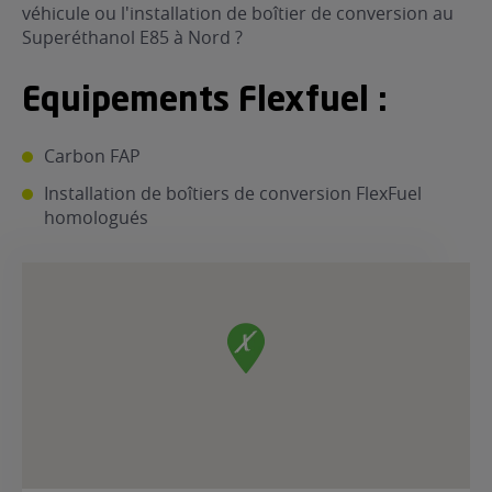
véhicule ou l'installation de boîtier de conversion au
ur le Superéthanol
nt
OBLÈME
Superéthanol E85 à Nord ?
85
VÉHICULE ?
Equipements Flexfuel :
nostic gratuit
ÉHICULE
Carbon FAP
LIGIBLE ?
Installation de boîtiers de conversion FlexFuel
homologués
tibilité de mon
cule
e
 garagiste