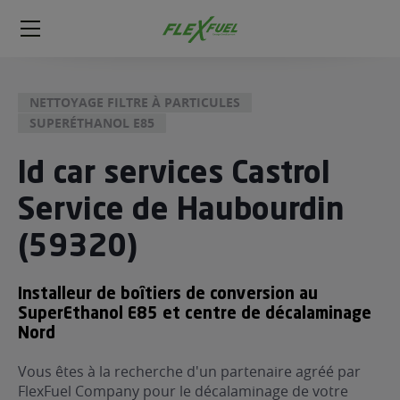
FlexFuel
Méga
menu
NETTOYAGE FILTRE À PARTICULES
ogène
SUPERÉTHANOL E85
ge
Id car services Castrol
 économique
Service de Haubourdin
l E85
FlexFuel
(59320)
xFuel
 garagiste
Installeur de boîtiers de conversion au
économiser du carburant avec
SuperEthanol E85 et centre de décalaminage
ur le Décalaminage
Nord
 garagiste
Vous êtes à la recherche d'un partenaire agréé par
FlexFuel Company pour le décalaminage de votre