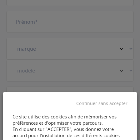
Prénom
(Nécessaire)
Votre
véhicule
(Nécessaire)
Prestation
(Nécessaire)
Continuer sans accepter
E-
Ce site utilise des cookies afin de mémoriser vos
mail
préférences et d'optimiser votre parcours.
(Nécessaire)
En cliquant sur "ACCEPTER", vous donnez votre
accord pour l'installation de ces différents cookies.