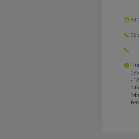
32 
06 
"Lu
08h
- 1
14h
14h
Fe