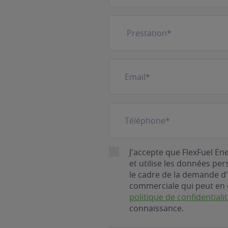
Prestation
(Nécessaire)
E-
mail
(Nécessaire)
Téléphone
(Nécessaire)
RGPD
J'accepte que FlexFuel En
et utilise les données pe
le cadre de la demande d'
commerciale qui peut en 
politique de confidentiali
connaissance.