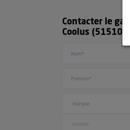
Contacter le gar
Coolus (51510)
Nom
(Nécessaire)
Prénom
(Nécessaire)
Votre
véhicule
(Nécessaire)