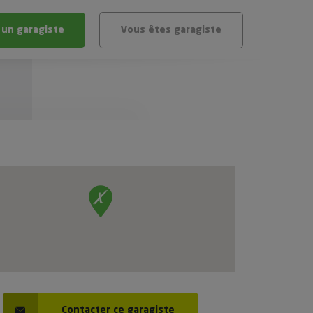
 un garagiste
Vous êtes garagiste
BLÈME
ÉHICULE
VÉHICULE ?
IGIBLE ?
stic gratuit
té de mon véhicule
Contacter ce garagiste