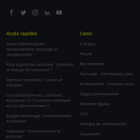
On
On
On
On
On
facebook
twitter
instagram
linkedin
youtube
Accès rapides
Liens
Vanne EGR encrassée :
À propos
fonctionnement, nettoyage et
Presse
remplacement
Recrutements
Filtre à particules encrassé : Comment
le nettoyer et l’entretenir ?
Particulier : informations utiles
Injecteurs encrassés : Causes et
Professionnel : Contactez-nous
entretien
Support professionnel
Le turbocompresseur, comment
fonctionne-t-il ? Comment l’entretenir
Mentions légales
en cas d’encrassement ?
CGV
Bougies d’allumage : Fonctionnement
et entretien
Politique de confidentialité
Catalyseur : Fonctionnement et
Assurances
entretien