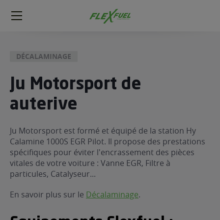
FlexFuel
Méga
menu
DÉCALAMINAGE
ogène
ge
Ju Motorsport de
auterive
 économique
l E85
FlexFuel
Ju Motorsport est formé et équipé de la station Hy
Calamine 1000S EGR Pilot. Il propose des prestations
xFuel
spécifiques pour éviter l'encrassement des pièces
 garagiste
vitales de votre voiture : Vanne EGR, Filtre à
économiser du carburant avec
particules, Catalyseur...
ur le Décalaminage
 garagiste
En savoir plus sur le
Décalaminage
.