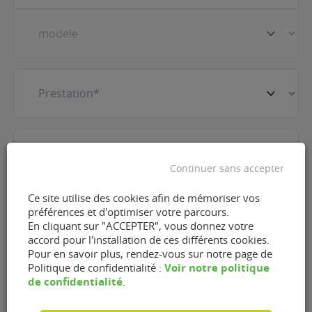
Prestation
(Nécessaire)
E-
mail
(Nécessaire)
Continuer sans accepter
Téléphone
(Nécessaire)
Ce site utilise des cookies afin de mémoriser vos
préférences et d'optimiser votre parcours.
En cliquant sur "ACCEPTER", vous donnez votre
accord pour l'installation de ces différents cookies.
Pour en savoir plus, rendez-vous sur notre page de
RGPD
J'accepte que FlexFuel Energy Development
Voir notre politique
Politique de confidentialité :
collecte et utilise les données personnelles
de confidentialité
.
renseignées dans le cadre de la demande
d'information et de la relation commerciale qui