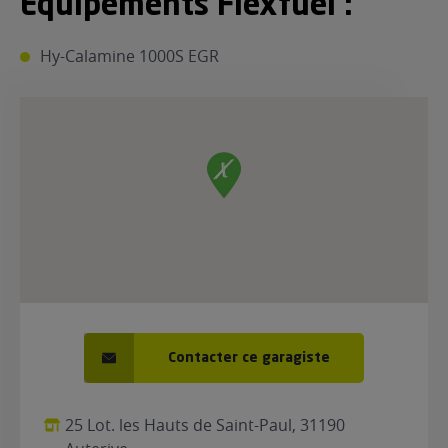
Equipements Flexfuel :
ur le Superéthanol
nt
OBLÈME
85
Hy-Calamine 1000S EGR
VÉHICULE ?
nostic gratuit
ÉHICULE
LIGIBLE ?
tibilité de mon
cule
e
 garagiste
Contacter ce garagiste
25 Lot. les Hauts de Saint-Paul, 31190