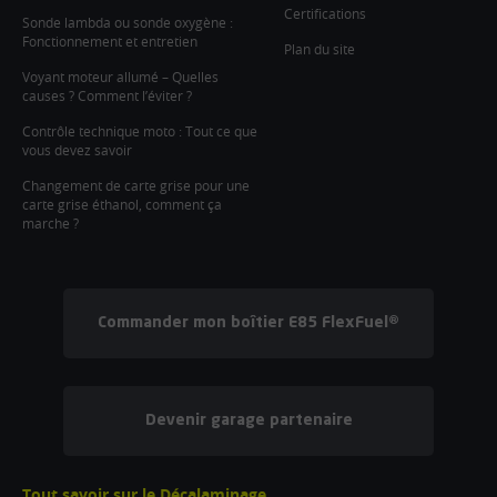
Certifications
Sonde lambda ou sonde oxygène :
Fonctionnement et entretien
Plan du site
Voyant moteur allumé – Quelles
causes ? Comment l’éviter ?
Contrôle technique moto : Tout ce que
vous devez savoir
Changement de carte grise pour une
carte grise éthanol, comment ça
marche ?
Commander mon boîtier E85 FlexFuel®
Devenir garage partenaire
Tout savoir sur le Décalaminage