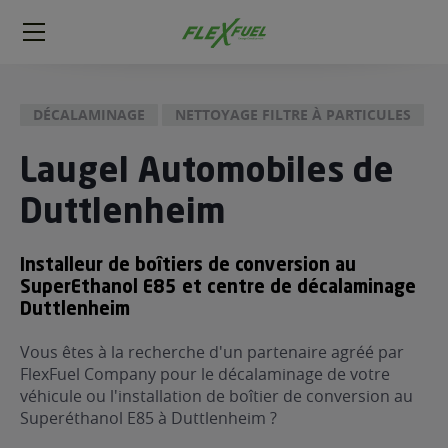
FlexFuel
Méga
menu
DÉCALAMINAGE
NETTOYAGE FILTRE À PARTICULES
ogène
ge
Laugel Automobiles de
Duttlenheim
 économique
l E85
FlexFuel
Installeur de boîtiers de conversion au
SuperEthanol E85 et centre de décalaminage
xFuel
Duttlenheim
 garagiste
économiser du carburant avec
Vous êtes à la recherche d'un partenaire agréé par
FlexFuel Company pour le décalaminage de votre
ur le Décalaminage
 garagiste
véhicule ou l'installation de boîtier de conversion au
Superéthanol E85 à Duttlenheim ?