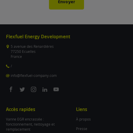
Envoyer
Flexfuel Energy Development
5 avenue des Renardières
77250 Ecuelles
France
/
info@flexfuel-company.com
On
On
On
On
On
facebook
twitter
instagram
linkedin
youtube
Accès rapides
Liens
Vanne EGR encrassée :
À propos
fonctionnement, nettoyage et
Presse
remplacement