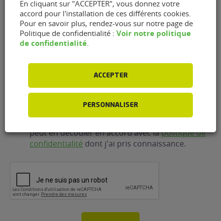
E-
En cliquant sur "ACCEPTER", vous donnez votre
accord pour l'installation de ces différents cookies.
mail
(Nécessaire)
Pour en savoir plus, rendez-vous sur notre page de
Voir notre politique
Politique de confidentialité :
de confidentialité
.
Téléphone
(Nécessaire)
ACCEPTER
RGPD
J'accepte que FlexFuel Energy Development
collecte et utilise les données personnelles
PERSONNALISER
renseignées dans le cadre de la demande
d'information et de la relation commerciale qui
peut en découler en accord avec la
politique de
confidentialité
dont j'ai pris connaissance.
CAPTCHA