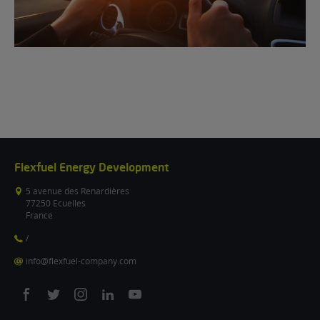
Flexfuel Energy Development
5 avenue des Renardières
77250 Ecuelles
France
/
info@flexfuel-company.com
On
On
On
On
On
facebook
twitter
instagram
linkedin
youtube