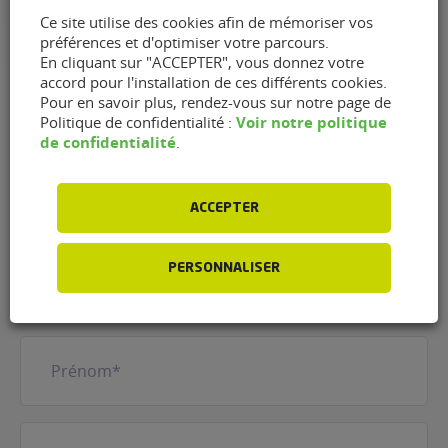
Samedi : 09h00 - 12h30 et 14h00 - 18h00
Ce site utilise des cookies afin de mémoriser vos
préférences et d'optimiser votre parcours.
Dimanche : Fermé"
En cliquant sur "ACCEPTER", vous donnez votre
accord pour l'installation de ces différents cookies.
Pour en savoir plus, rendez-vous sur notre page de
Voir notre politique
Politique de confidentialité :
Contacter le garage Lysauto
de confidentialité
.
- Norauto Chantonnay de
Chantonnay (85110)
ACCEPTER
Nom
(Nécessaire)
PERSONNALISER
Prénom
(Nécessaire)
Votre