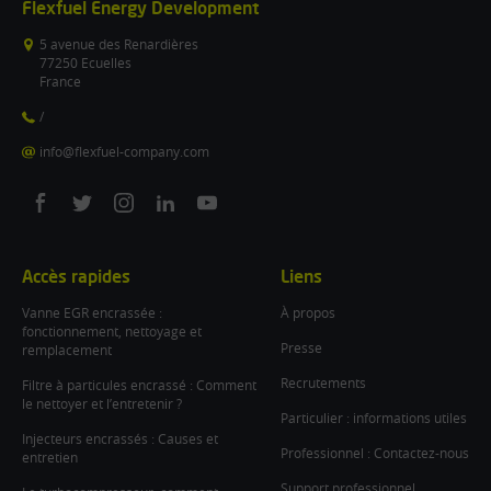
Flexfuel Energy Development
5 avenue des Renardières
77250 Ecuelles
France
/
info@flexfuel-company.com
On
On
On
On
On
facebook
twitter
instagram
linkedin
youtube
Accès rapides
Liens
Vanne EGR encrassée :
À propos
fonctionnement, nettoyage et
Presse
remplacement
Recrutements
Filtre à particules encrassé : Comment
le nettoyer et l’entretenir ?
Particulier : informations utiles
Injecteurs encrassés : Causes et
Professionnel : Contactez-nous
entretien
Support professionnel