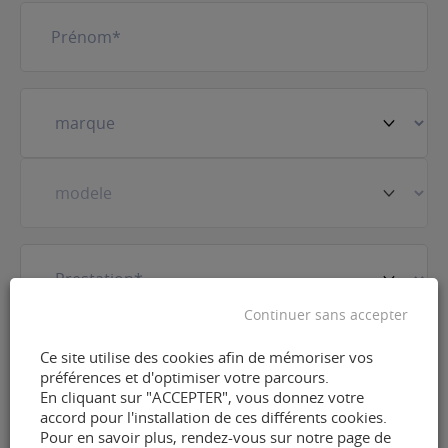
Prénom
(Nécessaire)
Votre
véhicule
(Nécessaire)
Prestation
(Nécessaire)
Continuer sans accepter
E-
Ce site utilise des cookies afin de mémoriser vos
mail
(Nécessaire)
préférences et d'optimiser votre parcours.
En cliquant sur "ACCEPTER", vous donnez votre
accord pour l'installation de ces différents cookies.
Téléphone
(Nécessaire)
Pour en savoir plus, rendez-vous sur notre page de