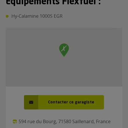
Equipements Flexfuel :
ur le Superéthanol
nt
OBLÈME
85
Hy-Calamine 1000S EGR
VÉHICULE ?
nostic gratuit
ÉHICULE
LIGIBLE ?
tibilité de mon
cule
e
 garagiste
Contacter ce garagiste
594 rue du Bourg, 71580 Saillenard, France