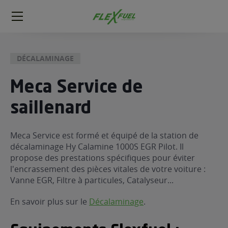
FlexFuel
Méga
menu
DÉCALAMINAGE
ogène
ge
Meca Service de
saillenard
 économique
l E85
FlexFuel
Meca Service est formé et équipé de la station de
décalaminage Hy Calamine 1000S EGR Pilot. Il
xFuel
propose des prestations spécifiques pour éviter
 garagiste
l'encrassement des pièces vitales de votre voiture :
économiser du carburant avec
Vanne EGR, Filtre à particules, Catalyseur...
ur le Décalaminage
 garagiste
En savoir plus sur le
Décalaminage
.