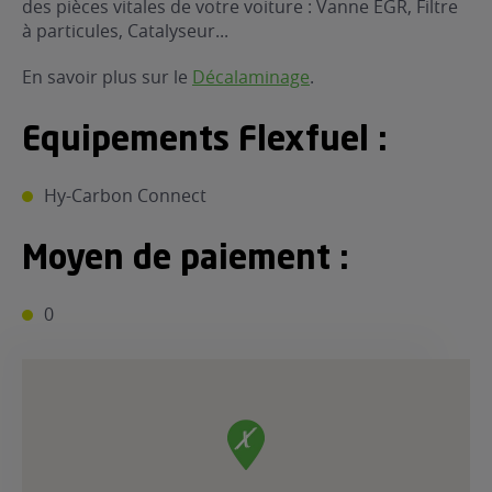
des pièces vitales de votre voiture : Vanne EGR, Filtre
ur le Superéthanol
à particules, Catalyseur...
nt
OBLÈME
85
VÉHICULE ?
En savoir plus sur le
Décalaminage
.
nostic gratuit
Equipements Flexfuel :
ÉHICULE
LIGIBLE ?
Hy-Carbon Connect
tibilité de mon
Moyen de paiement :
cule
e
0
 garagiste