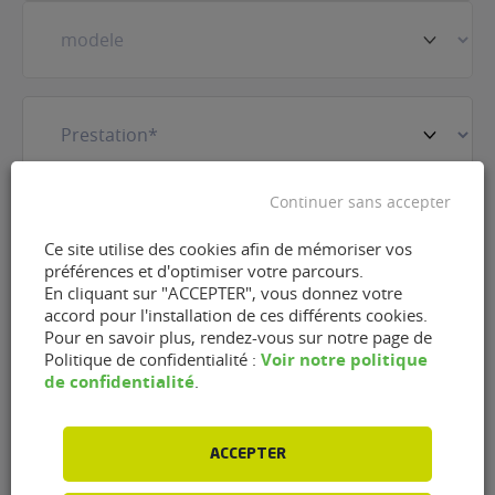
Prestation
(Nécessaire)
E-
Continuer sans accepter
mail
(Nécessaire)
Ce site utilise des cookies afin de mémoriser vos
préférences et d'optimiser votre parcours.
En cliquant sur "ACCEPTER", vous donnez votre
Téléphone
(Nécessaire)
accord pour l'installation de ces différents cookies.
Pour en savoir plus, rendez-vous sur notre page de
Voir notre politique
Politique de confidentialité :
de confidentialité
.
RGPD
J'accepte que FlexFuel Energy Development
collecte et utilise les données personnelles
renseignées dans le cadre de la demande
ACCEPTER
d'information et de la relation commerciale qui
peut en découler en accord avec la
politique de