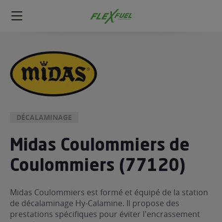
FlexFuel
Méga
menu
ogène
ge
 économique
l E85
DÉCALAMINAGE
FlexFuel
Midas Coulommiers de
xFuel
 garagiste
Coulommiers (77120)
économiser du carburant avec
ur le Décalaminage
 garagiste
Midas Coulommiers est formé et équipé de la station
de décalaminage Hy-Calamine. Il propose des
prestations spécifiques pour éviter l'encrassement