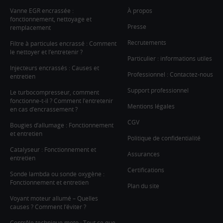
Vanne EGR encrassée :
À propos
fonctionnement, nettoyage et
Presse
remplacement
Recrutements
Filtre à particules encrassé : Comment
le nettoyer et l’entretenir ?
Particulier : informations utiles
Injecteurs encrassés : Causes et
Professionnel : Contactez-nous
entretien
Support professionnel
Le turbocompresseur, comment
fonctionne-t-il ? Comment l’entretenir
Mentions légales
en cas d’encrassement ?
CGV
Bougies d’allumage : Fonctionnement
et entretien
Politique de confidentialité
Catalyseur : Fonctionnement et
Assurances
entretien
Certifications
Sonde lambda ou sonde oxygène :
Fonctionnement et entretien
Plan du site
Voyant moteur allumé – Quelles
causes ? Comment l’éviter ?
Contrôle technique moto : Tout ce que