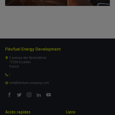
Flexfuel Energy Development
5 avenue des Renardières
77250 Ecuelles
France
/
info@flexfuel-company.com
On
On
On
On
On
facebook
twitter
instagram
linkedin
youtube
Accès rapides
Liens