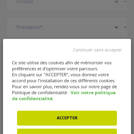
Prestation
(Nécessaire)
E-
Continuer sans accepter
mail
(Nécessaire)
Ce site utilise des cookies afin de mémoriser vos
préférences et d'optimiser votre parcours.
Téléphone
(Nécessaire)
En cliquant sur "ACCEPTER", vous donnez votre
accord pour l'installation de ces différents cookies.
Pour en savoir plus, rendez-vous sur notre page de
Voir notre politique
Politique de confidentialité :
RGPD
J'accepte que FlexFuel Energy Development
de confidentialité
.
collecte et utilise les données personnelles
renseignées dans le cadre de la demande
d'information et de la relation commerciale qui
ACCEPTER
peut en découler en accord avec la
politique de
confidentialité
dont j'ai pris connaissance.