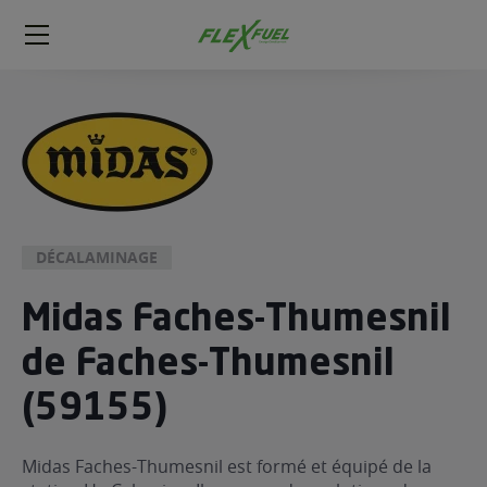
FlexFuel
Méga
menu
ogène
ge
 économique
l E85
DÉCALAMINAGE
FlexFuel
Midas Faches-Thumesnil
xFuel
 garagiste
de Faches-Thumesnil
économiser du carburant avec
(59155)
ur le Décalaminage
 garagiste
Midas Faches-Thumesnil est formé et équipé de la