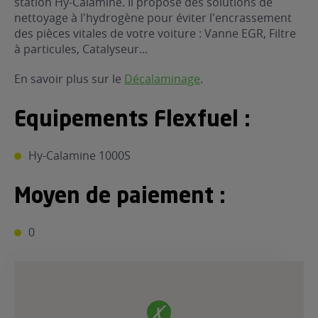
station Hy-Calamine. Il propose des solutions de
nettoyage à l'hydrogène pour éviter l'encrassement
ur le Superéthanol
nt
OBLÈME
85
des pièces vitales de votre voiture : Vanne EGR, Filtre
VÉHICULE ?
à particules, Catalyseur...
En savoir plus sur le
Décalaminage
.
nostic gratuit
ÉHICULE
Equipements Flexfuel :
LIGIBLE ?
Hy-Calamine 1000S
tibilité de mon
cule
e
Moyen de paiement :
 garagiste
0