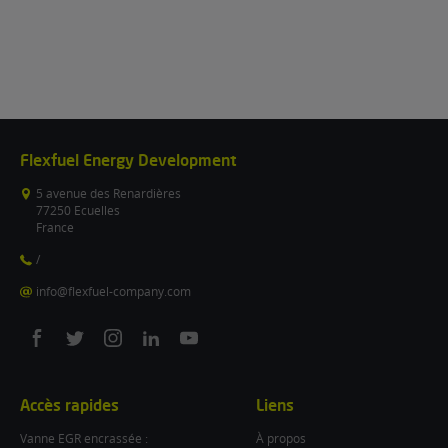
Flexfuel Energy Development
5 avenue des Renardières
77250 Ecuelles
France
/
info@flexfuel-company.com
On
On
On
On
On
facebook
twitter
instagram
linkedin
youtube
Accès rapides
Liens
Vanne EGR encrassée :
À propos