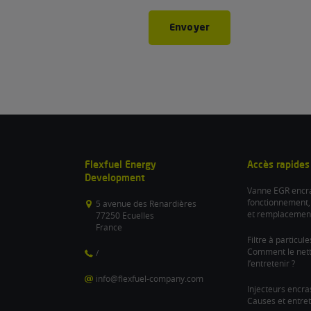
Envoyer
Flexfuel Energy
Accès rapides
Development
Vanne EGR encra
fonctionnement,
5 avenue des Renardières
et remplacemen
77250 Ecuelles
France
Filtre à particul
Comment le nett
/
l’entretenir ?
info@flexfuel-company.com
Injecteurs encra
Causes et entret