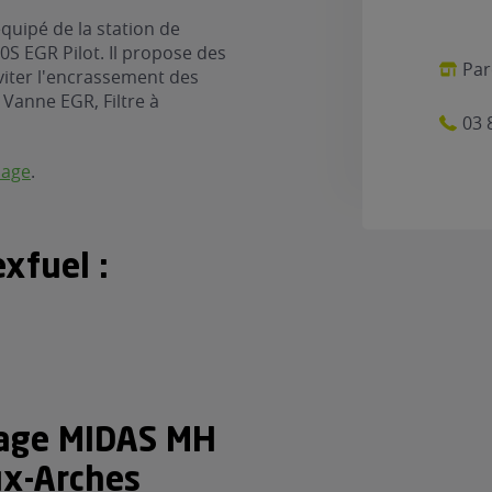
uipé de la station de
S EGR Pilot. Il propose des
Par
viter l'encrassement des
: Vanne EGR, Filtre à
03 
nage
.
xfuel :
rage MIDAS MH
ux-Arches