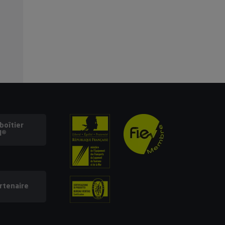
oîtier
l®
rtenaire