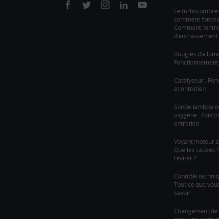
On
On
On
On
On
Le turbocompre
comment fonction
facebook
twitter
instagram
linkedin
youtube
Comment l’entre
d’encrassement 
Bougies d’allum
Fonctionnement 
Catalyseur : Fo
et entretien
Sonde lambda o
oxygène : Fonct
entretien
Voyant moteur a
Quelles causes
l’éviter ?
Contrôle techni
Tout ce que vou
savoir
Changement de c