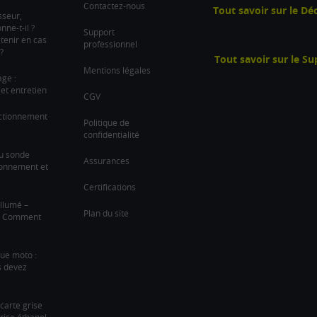
Contactez-nous
Tout savoir sur le D
sseur,
ne-t-il ?
Support
tenir en cas
professionnel
?
Tout savoir sur le S
Mentions légales
age :
et entretien
CGV
nctionnement
Politique de
confidentialité
u sonde
Assurances
ionnement et
Certifications
llumé –
Plan du site
 ? Comment
que moto :
s devez
arte grise