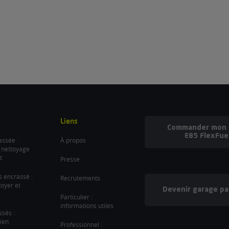
Liens
Commander mon b
E85 FlexFue
ssée :
À propos
 nettoyage
t
Presse
es encrassé :
Recrutements
oyer et
Devenir garage pa
Particulier :
informations utiles
ssés :
ien
Professionnel :