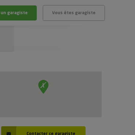
 un garagiste
Vous êtes garagiste
BLÈME
ÉHICULE
VÉHICULE ?
IGIBLE ?
stic gratuit
té de mon véhicule
Contacter ce garagiste