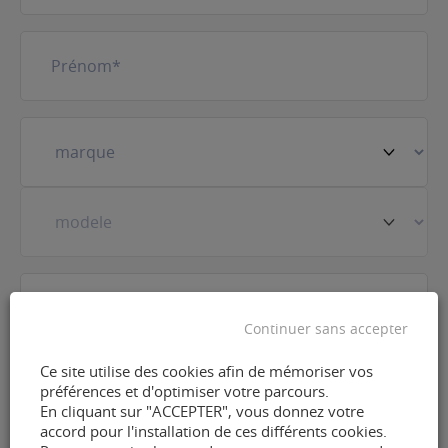
Prénom
(Nécessaire)
Votre
véhicule
(Nécessaire)
Prestation
(Nécessaire)
Continuer sans accepter
E-
Ce site utilise des cookies afin de mémoriser vos
mail
(Nécessaire)
préférences et d'optimiser votre parcours.
En cliquant sur "ACCEPTER", vous donnez votre
accord pour l'installation de ces différents cookies.