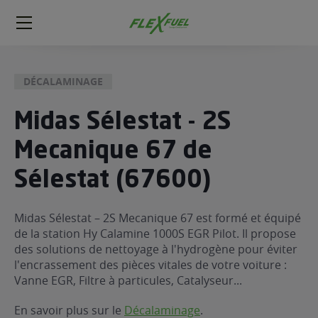
FlexFuel
Méga
menu
DÉCALAMINAGE
ogène
ge
Midas Sélestat - 2S
Mecanique 67 de
 économique
l E85
Sélestat (67600)
FlexFuel
xFuel
Midas Sélestat – 2S Mecanique 67 est formé et équipé
 garagiste
de la station Hy Calamine 1000S EGR Pilot. Il propose
économiser du carburant avec
des solutions de nettoyage à l'hydrogène pour éviter
l'encrassement des pièces vitales de votre voiture :
ur le Décalaminage
 garagiste
Vanne EGR, Filtre à particules, Catalyseur...
En savoir plus sur le
Décalaminage
.