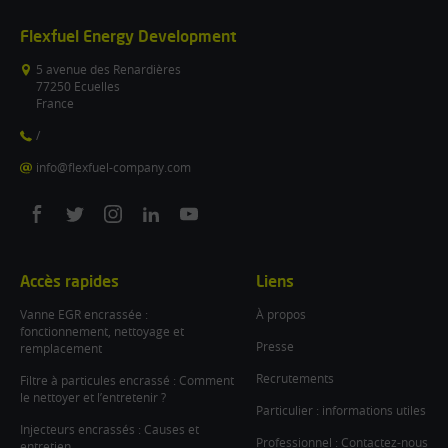
Flexfuel Energy Development
5 avenue des Renardières
77250 Ecuelles
France
/
info@flexfuel-company.com
On
On
On
On
On
facebook
twitter
instagram
linkedin
youtube
Accès rapides
Liens
Vanne EGR encrassée :
À propos
fonctionnement, nettoyage et
Presse
remplacement
Recrutements
Filtre à particules encrassé : Comment
le nettoyer et l’entretenir ?
Particulier : informations utiles
Injecteurs encrassés : Causes et
Professionnel : Contactez-nous
entretien