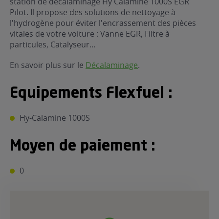
station de décalaminage Hy Calamine 1000S EGR
Pilot. Il propose des solutions de nettoyage à
ur le Superéthanol
nt
OBLÈME
85
l'hydrogène pour éviter l'encrassement des pièces
VÉHICULE ?
vitales de votre voiture : Vanne EGR, Filtre à
particules, Catalyseur...
nostic gratuit
En savoir plus sur le
Décalaminage
.
ÉHICULE
LIGIBLE ?
Equipements Flexfuel :
tibilité de mon
cule
Hy-Calamine 1000S
e
Moyen de paiement :
 garagiste
0