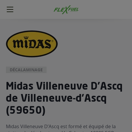
FlexFuel
Méga
menu
ogène
ge
 économique
l E85
DÉCALAMINAGE
FlexFuel
Midas Villeneuve D'Ascq
xFuel
 garagiste
de Villeneuve-d'Ascq
économiser du carburant avec
(59650)
ur le Décalaminage
 garagiste
Midas Villeneuve D’Ascq est formé et équipé de la