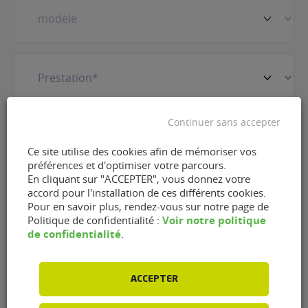
Prestation
(Nécessaire)
E-
Continuer sans accepter
mail
(Nécessaire)
Ce site utilise des cookies afin de mémoriser vos
préférences et d'optimiser votre parcours.
Téléphone
(Nécessaire)
En cliquant sur "ACCEPTER", vous donnez votre
accord pour l'installation de ces différents cookies.
Pour en savoir plus, rendez-vous sur notre page de
Voir notre politique
Politique de confidentialité :
de confidentialité
.
RGPD
J'accepte que FlexFuel Energy Development
collecte et utilise les données personnelles
renseignées dans le cadre de la demande
ACCEPTER
d'information et de la relation commerciale qui
peut en découler en accord avec la
politique de