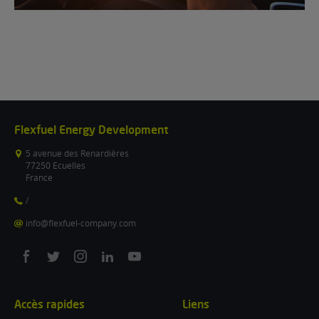
Flexfuel Energy Development
5 avenue des Renardières
77250 Ecuelles
France
/
info@flexfuel-company.com
On
On
On
On
On
facebook
twitter
instagram
linkedin
youtube
Accès rapides
Liens