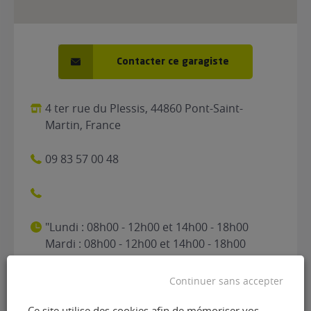
Contacter ce garagiste
4 ter rue du Plessis, 44860 Pont-Saint-
Martin, France
09 83 57 00 48
"Lundi : 08h00 - 12h00 et 14h00 - 18h00
Mardi : 08h00 - 12h00 et 14h00 - 18h00
Mercredi : 08h00 - 12h00 et 14h00 - 18h00
Jeudi : 08h00 - 12h00 et 14h00 - 18h00
Continuer sans accepter
Vendredi : 08h00 - 12h00 et 14h00 - 18h00
Samedi : Fermé Dimanche : Fermé"
Ce site utilise des cookies afin de mémoriser vos