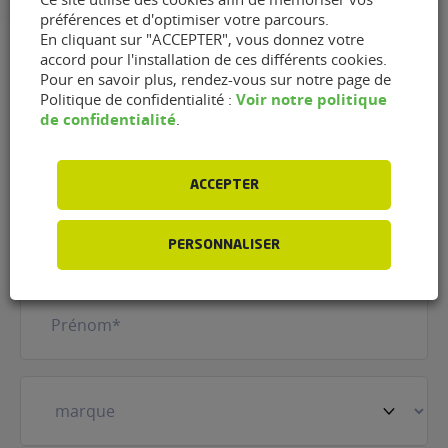
préférences et d'optimiser votre parcours.
En cliquant sur "ACCEPTER", vous donnez votre
accord pour l'installation de ces différents cookies.
Pour en savoir plus, rendez-vous sur notre page de
Contacter le garage NHB
Voir notre politique
Politique de confidentialité :
de confidentialité
.
Automobiles de Pont-Saint-
Martin (44860)
ACCEPTER
Nom
(Nécessaire)
PERSONNALISER
Prénom
(Nécessaire)
Votre
véhicule
(Nécessaire)