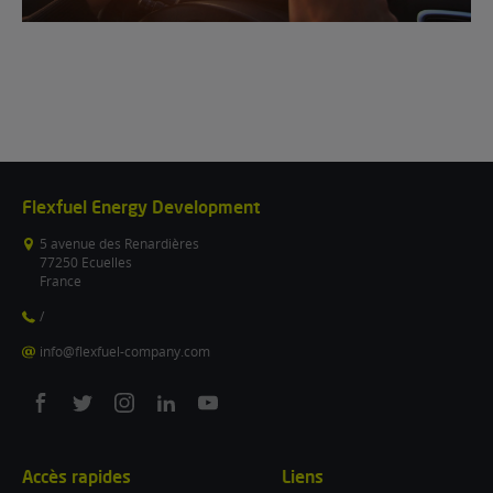
Flexfuel Energy Development
5 avenue des Renardières
77250 Ecuelles
France
/
info@flexfuel-company.com
On
On
On
On
On
facebook
twitter
instagram
linkedin
youtube
Accès rapides
Liens