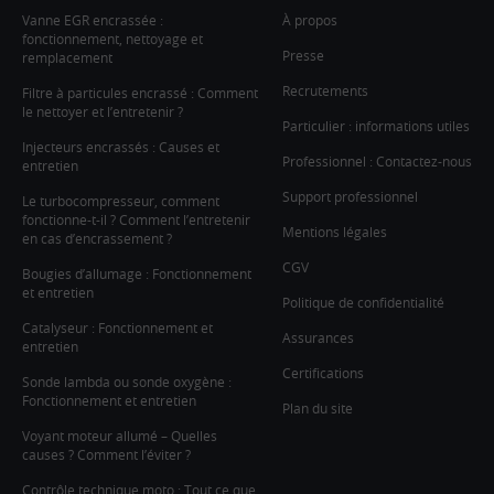
Vanne EGR encrassée :
À propos
fonctionnement, nettoyage et
Presse
remplacement
Recrutements
Filtre à particules encrassé : Comment
le nettoyer et l’entretenir ?
Particulier : informations utiles
Injecteurs encrassés : Causes et
Professionnel : Contactez-nous
entretien
Support professionnel
Le turbocompresseur, comment
fonctionne-t-il ? Comment l’entretenir
Mentions légales
en cas d’encrassement ?
CGV
Bougies d’allumage : Fonctionnement
et entretien
Politique de confidentialité
Catalyseur : Fonctionnement et
Assurances
entretien
Certifications
Sonde lambda ou sonde oxygène :
Fonctionnement et entretien
Plan du site
Voyant moteur allumé – Quelles
causes ? Comment l’éviter ?
Contrôle technique moto : Tout ce que