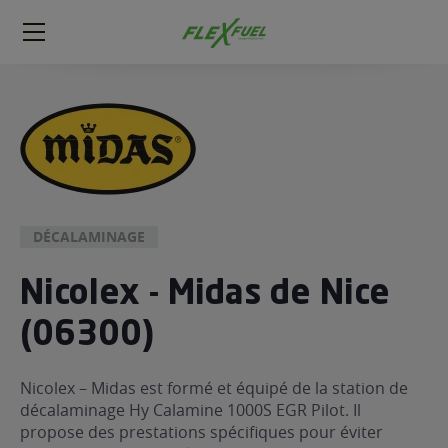
FlexFuel
Méga
menu
ogène
ge
 économique
l E85
DÉCALAMINAGE
FlexFuel
Nicolex - Midas de Nice
xFuel
 garagiste
(06300)
économiser du carburant avec
ur le Décalaminage
 garagiste
Nicolex – Midas est formé et équipé de la station de
décalaminage Hy Calamine 1000S EGR Pilot. Il
propose des prestations spécifiques pour éviter