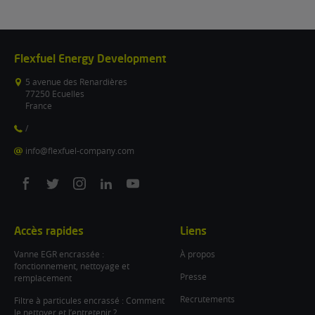
Flexfuel Energy Development
5 avenue des Renardières
77250 Ecuelles
France
/
info@flexfuel-company.com
On
On
On
On
On
facebook
twitter
instagram
linkedin
youtube
Accès rapides
Liens
Vanne EGR encrassée :
À propos
fonctionnement, nettoyage et
Presse
remplacement
Recrutements
Filtre à particules encrassé : Comment
le nettoyer et l’entretenir ?