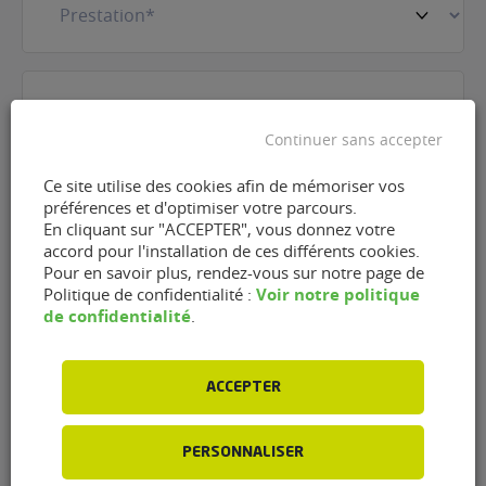
E-
mail
(Nécessaire)
Continuer sans accepter
Téléphone
(Nécessaire)
Ce site utilise des cookies afin de mémoriser vos
préférences et d'optimiser votre parcours.
En cliquant sur "ACCEPTER", vous donnez votre
accord pour l'installation de ces différents cookies.
RGPD
J'accepte que FlexFuel Energy Development
Pour en savoir plus, rendez-vous sur notre page de
collecte et utilise les données personnelles
Voir notre politique
Politique de confidentialité :
de confidentialité
renseignées dans le cadre de la demande
.
d'information et de la relation commerciale qui
peut en découler en accord avec la
politique de
confidentialité
dont j'ai pris connaissance.
ACCEPTER
CAPTCHA
PERSONNALISER