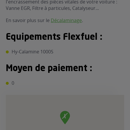
l'encrassement des pièces vitales de votre voiture :
ur le Superéthanol
Vanne EGR, Filtre à particules, Catalyseur...
nt
OBLÈME
85
VÉHICULE ?
En savoir plus sur le
Décalaminage
.
nostic gratuit
Equipements Flexfuel :
ÉHICULE
LIGIBLE ?
Hy-Calamine 1000S
tibilité de mon
Moyen de paiement :
cule
e
0
 garagiste