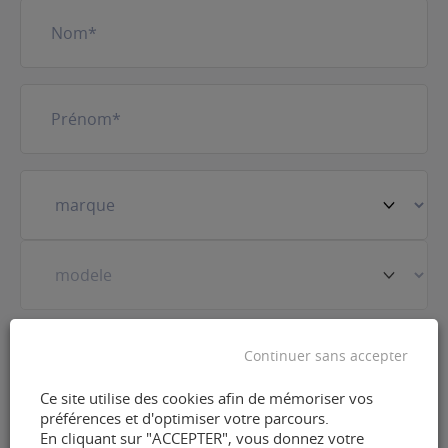
Nom
(Nécessaire)
Prénom
(Nécessaire)
Votre
véhicule
(Nécessaire)
Prestation
(Nécessaire)
Continuer sans accepter
Ce site utilise des cookies afin de mémoriser vos
préférences et d'optimiser votre parcours.
E-
En cliquant sur "ACCEPTER", vous donnez votre
mail
(Nécessaire)