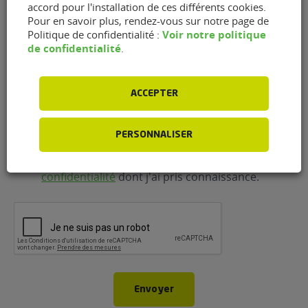
accord pour l'installation de ces différents cookies.
Pour en savoir plus, rendez-vous sur notre page de
Voir notre politique
Politique de confidentialité :
Téléphone
(Nécessaire)
de confidentialité
.
ACCEPTER
RGPD
J'accepte que FlexFuel Energy Development
collecte et utilise les données personnelles
renseignées dans le cadre de la demande
PERSONNALISER
d'information et de la relation commerciale qui
peut en découler en accord avec la
politique de
confidentialité
dont j'ai pris connaissance.
CAPTCHA
Envoyer