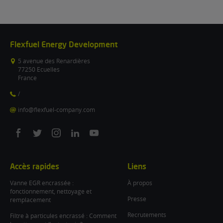
Flexfuel Energy Development
5 avenue des Renardières
77250 Ecuelles
France
/
info@flexfuel-company.com
On
On
On
On
On
facebook
twitter
instagram
linkedin
youtube
Accès rapides
Liens
Vanne EGR encrassée :
À propos
fonctionnement, nettoyage et
Presse
remplacement
Recrutements
Filtre à particules encrassé : Comment