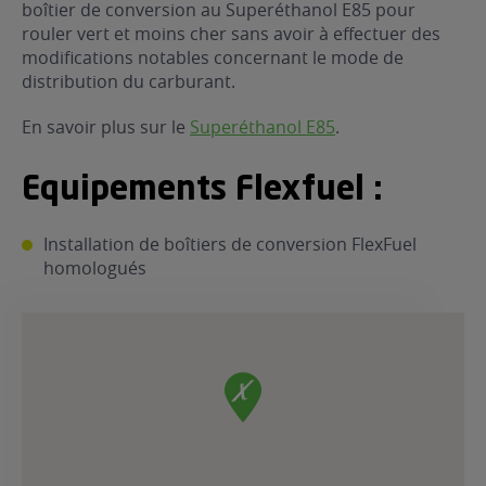
boîtier de conversion au Superéthanol E85 pour
ur le Superéthanol
nt
OBLÈME
rouler vert et moins cher sans avoir à effectuer des
85
modifications notables concernant le mode de
VÉHICULE ?
distribution du carburant.
En savoir plus sur le
Superéthanol E85
.
nostic gratuit
ÉHICULE
LIGIBLE ?
Equipements Flexfuel :
tibilité de mon
Installation de boîtiers de conversion FlexFuel
cule
homologués
e
 garagiste