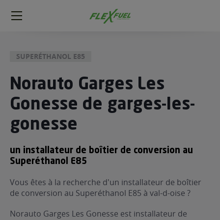
FlexFuel
Méga
menu
SUPERÉTHANOL E85
ogène
ge
Norauto Garges Les
Gonesse de garges-les-
 économique
l E85
gonesse
FlexFuel
xFuel
un installateur de boîtier de conversion au
 garagiste
Superéthanol E85
économiser du carburant avec
Vous êtes à la recherche d'un installateur de boîtier
ur le Décalaminage
 garagiste
de conversion au Superéthanol E85 à val-d-oise ?
Norauto Garges Les Gonesse est installateur de