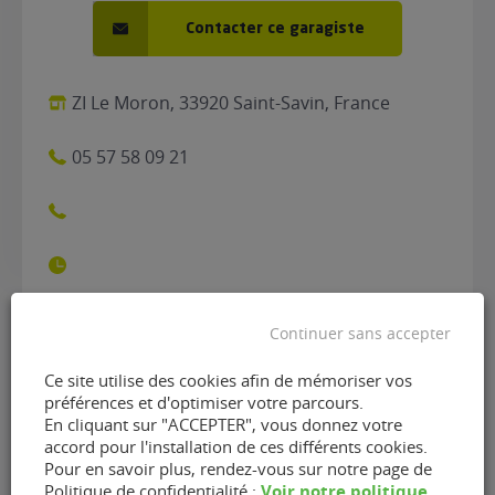
Contacter ce garagiste
ZI Le Moron, 33920 Saint-Savin, France
05 57 58 09 21
Continuer sans accepter
Contacter le garage Palard
Ce site utilise des cookies afin de mémoriser vos
préférences et d'optimiser votre parcours.
Garage de Saint-Savin
En cliquant sur "ACCEPTER", vous donnez votre
(33920)
accord pour l'installation de ces différents cookies.
Pour en savoir plus, rendez-vous sur notre page de
Voir notre politique
Politique de confidentialité :