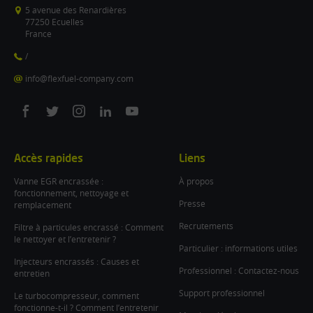
5 avenue des Renardières
77250 Ecuelles
France
/
info@flexfuel-company.com
On
On
On
On
On
facebook
twitter
instagram
linkedin
youtube
Accès rapides
Liens
Vanne EGR encrassée :
À propos
fonctionnement, nettoyage et
Presse
remplacement
Recrutements
Filtre à particules encrassé : Comment
le nettoyer et l’entretenir ?
Particulier : informations utiles
Injecteurs encrassés : Causes et
Professionnel : Contactez-nous
entretien
Support professionnel
Le turbocompresseur, comment
fonctionne-t-il ? Comment l’entretenir