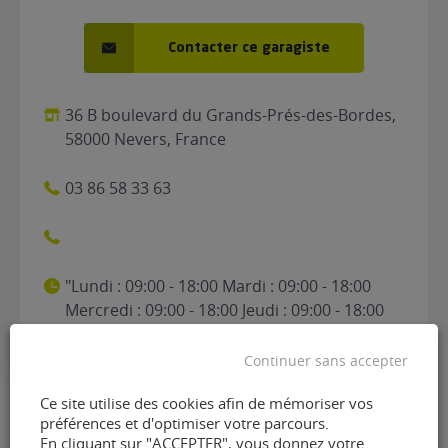
Contacter ce garagiste
36 B boulevard du Grands-Prés-des-Bordes,
58000 Nevers, France
03 86 58 33 63
"Lundi : 09:00 - 18:00 Mardi : 09:00 - 18:00
Mercredi : 09:00 - 18:00 Jeudi : 09:00 - 18:00
Vendredi : 09:00 - 17:00 Samedi : Fermé
Dimanche : Fermé"
Continuer sans accepter
Ce site utilise des cookies afin de mémoriser vos
préférences et d'optimiser votre parcours.
En cliquant sur "ACCEPTER", vous donnez votre