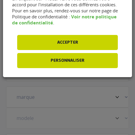
Contacter le garage Pôle
accord pour l'installation de ces différents cookies.
Pour en savoir plus, rendez-vous sur notre page de
Centre Auto - Oui Glass de
Voir notre politique
Politique de confidentialité :
Nevers (58000)
de confidentialité
.
Nom
(Nécessaire)
ACCEPTER
PERSONNALISER
Prénom
(Nécessaire)
Votre
véhicule
(Nécessaire)