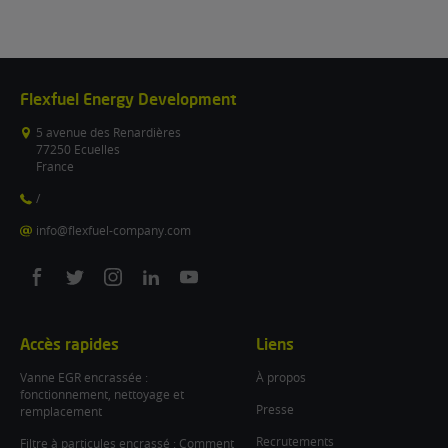
Flexfuel Energy Development
5 avenue des Renardières
77250 Ecuelles
France
/
info@flexfuel-company.com
On
On
On
On
On
facebook
twitter
instagram
linkedin
youtube
Accès rapides
Liens
Vanne EGR encrassée :
À propos
fonctionnement, nettoyage et
Presse
remplacement
Recrutements
Filtre à particules encrassé : Comment