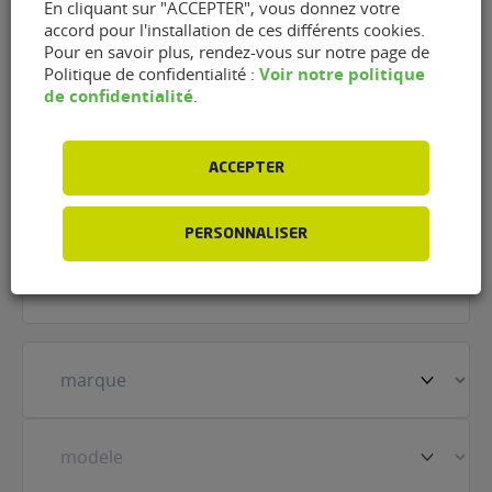
En cliquant sur "ACCEPTER", vous donnez votre
Contacter le garage Pralon
accord pour l'installation de ces différents cookies.
Pour en savoir plus, rendez-vous sur notre page de
Automobiles de Damparis
Voir notre politique
Politique de confidentialité :
de confidentialité
.
(39500)
Nom
(Nécessaire)
ACCEPTER
PERSONNALISER
Prénom
(Nécessaire)
Votre
véhicule
(Nécessaire)