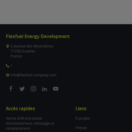
Flexfuel Energy Development
5 avenue des Renardières
77250 Ecuelles
France
/
info@flexfuel-company.com
On
On
On
On
On
facebook
twitter
instagram
linkedin
youtube
Accès rapides
Liens
Vanne EGR encrassée :
À propos
fonctionnement, nettoyage et
Presse
remplacement