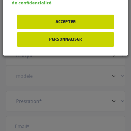
de confidentialité
.
ACCEPTER
Prénom
(Nécessaire)
PERSONNALISER
Votre
véhicule
(Nécessaire)
Prestation
(Nécessaire)
E-
mail
(Nécessaire)