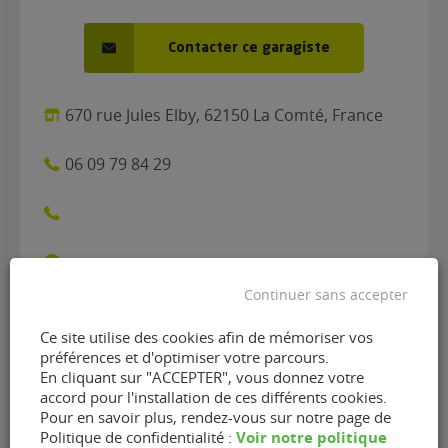
Contacter ce garagiste
670 rue Jules Elby, 62150 La Comté, France
06 09 79 84 29
Continuer sans accepter
Ce site utilise des cookies afin de mémoriser vos
Contacter le garage Pro
préférences et d'optimiser votre parcours.
En cliquant sur "ACCEPTER", vous donnez votre
Auto de La Comté (62150)
accord pour l'installation de ces différents cookies.
Pour en savoir plus, rendez-vous sur notre page de
Voir notre politique
Politique de confidentialité :
Nom
(Nécessaire)