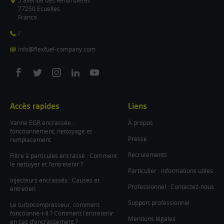
5 avenue des Renardières
77250 Ecuelles
France
/
info@flexfuel-company.com
On
On
On
On
On
facebook
twitter
instagram
linkedin
youtube
Accès rapides
Liens
Vanne EGR encrassée :
À propos
fonctionnement, nettoyage et
Presse
remplacement
Recrutements
Filtre à particules encrassé : Comment
le nettoyer et l’entretenir ?
Particulier : informations utiles
Injecteurs encrassés : Causes et
Professionnel : Contactez-nous
entretien
Support professionnel
Le turbocompresseur, comment
fonctionne-t-il ? Comment l’entretenir
Mentions légales
en cas d’encrassement ?