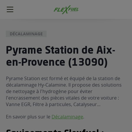
FlexFuel
Méga
menu
DÉCALAMINAGE
ogène
ge
Pyrame Station de Aix-
en-Provence (13090)
 économique
l E85
FlexFuel
Pyrame Station est formé et équipé de la station de
décalaminage Hy-Calamine. Il propose des solutions
xFuel
de nettoyage à l'hydrogène pour éviter
 garagiste
l'encrassement des pièces vitales de votre voiture :
économiser du carburant avec
Vanne EGR, Filtre à particules, Catalyseur...
ur le Décalaminage
 garagiste
En savoir plus sur le
Décalaminage
.