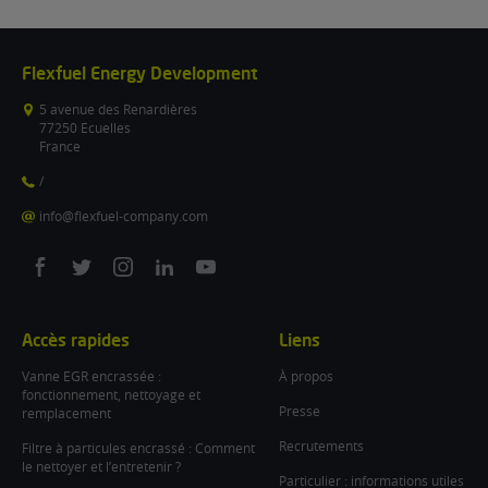
Flexfuel Energy Development
5 avenue des Renardières
77250 Ecuelles
France
/
info@flexfuel-company.com
On
On
On
On
On
facebook
twitter
instagram
linkedin
youtube
Accès rapides
Liens
Vanne EGR encrassée :
À propos
fonctionnement, nettoyage et
Presse
remplacement
Recrutements
Filtre à particules encrassé : Comment
le nettoyer et l’entretenir ?
Particulier : informations utiles