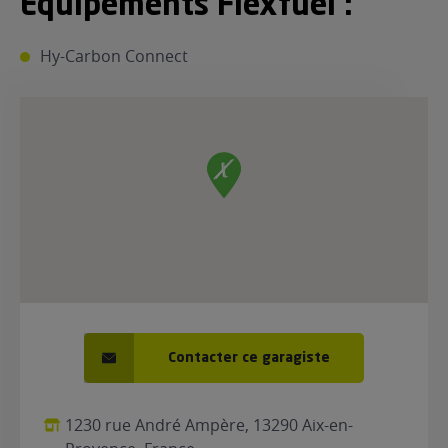
Equipements Flexfuel :
ur le Superéthanol
nt
OBLÈME
85
Hy-Carbon Connect
VÉHICULE ?
nostic gratuit
ÉHICULE
LIGIBLE ?
tibilité de mon
cule
e
 garagiste
Contacter ce garagiste
1230 rue André Ampère, 13290 Aix-en-