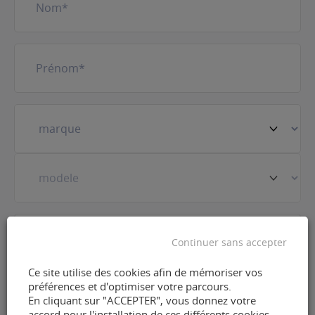
Prénom
(Nécessaire)
Votre
véhicule
(Nécessaire)
Prestation
(Nécessaire)
Continuer sans accepter
Ce site utilise des cookies afin de mémoriser vos
E-
préférences et d'optimiser votre parcours.
mail
(Nécessaire)
En cliquant sur "ACCEPTER", vous donnez votre
accord pour l'installation de ces différents cookies.