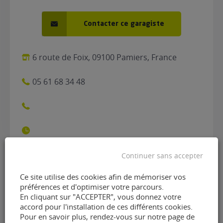
Contacter ce garagiste
6 route de Foix, 09100 Pamiers, France
05 61 68 34 48
Continuer sans accepter
Contacter le garage
Ce site utilise des cookies afin de mémoriser vos
préférences et d'optimiser votre parcours.
Pyrénées Autos de Pamiers
En cliquant sur "ACCEPTER", vous donnez votre
accord pour l'installation de ces différents cookies.
(09100)
Pour en savoir plus, rendez-vous sur notre page de