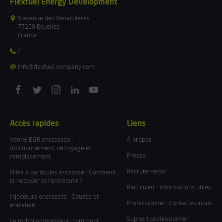
Flexfuel Energy Development
5 avenue des Renardières
77250 Ecuelles
France
/
info@flexfuel-company.com
On
On
On
On
On
facebook
twitter
instagram
linkedin
youtube
Accès rapides
Liens
Vanne EGR encrassée :
À propos
fonctionnement, nettoyage et
Presse
remplacement
Recrutements
Filtre à particules encrassé : Comment
le nettoyer et l’entretenir ?
Particulier : informations utiles
Injecteurs encrassés : Causes et
Professionnel : Contactez-nous
entretien
Support professionnel
Le turbocompresseur, comment