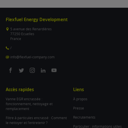
Flexfuel Energy Development
5 avenue des Renardières
77250 Ecuelles
France
/
info@flexfuel-company.com
On
On
On
On
On
facebook
twitter
instagram
linkedin
youtube
Accès rapides
Liens
Vanne EGR encrassée :
À propos
fonctionnement, nettoyage et
Presse
remplacement
Recrutements
Filtre à particules encrassé : Comment
le nettoyer et l’entretenir ?
Particulier : informations utiles