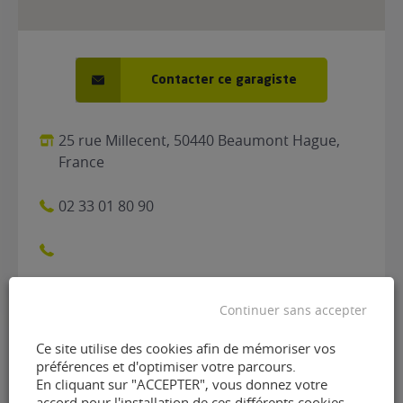
Contacter ce garagiste
25 rue Millecent, 50440 Beaumont Hague,
France
02 33 01 80 90
Continuer sans accepter
Ce site utilise des cookies afin de mémoriser vos
préférences et d'optimiser votre parcours.
Contacter le garage
En cliquant sur "ACCEPTER", vous donnez votre
accord pour l'installation de ces différents cookies.