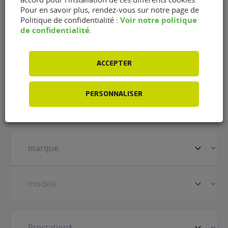
Quincaillerie de la Hague de
Pour en savoir plus, rendez-vous sur notre page de
Voir notre politique
Politique de confidentialité :
Beaumont-Hague
de confidentialité
.
Nom
(Nécessaire)
ACCEPTER
Prénom
(Nécessaire)
PERSONNALISER
Votre
véhicule
(Nécessaire)
Prestation
(Nécessaire)