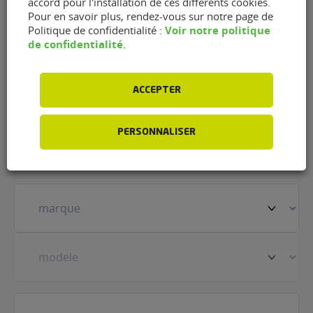
accord pour l'installation de ces différents cookies.
Pare-Brise Saintes de
Pour en savoir plus, rendez-vous sur notre page de
Voir notre politique
Politique de confidentialité :
Saintes (17100)
de confidentialité
.
Nom
(Nécessaire)
ACCEPTER
Prénom
(Nécessaire)
PERSONNALISER
Votre
véhicule
(Nécessaire)
Prestation
(Nécessaire)