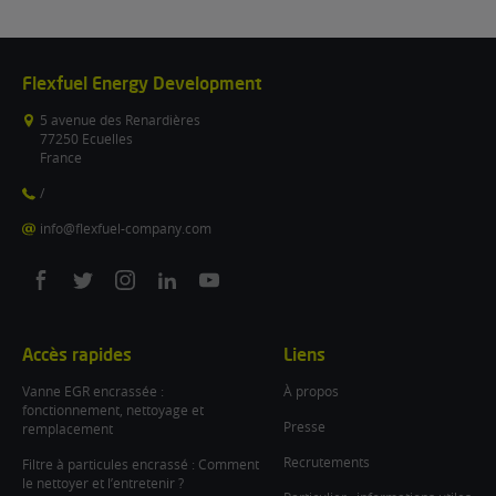
Flexfuel Energy Development
5 avenue des Renardières
77250 Ecuelles
France
/
info@flexfuel-company.com
On
On
On
On
On
facebook
twitter
instagram
linkedin
youtube
Accès rapides
Liens
Vanne EGR encrassée :
À propos
fonctionnement, nettoyage et
Presse
remplacement
Recrutements
Filtre à particules encrassé : Comment
le nettoyer et l’entretenir ?