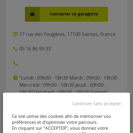
Contacter ce garagiste
17 rue des Fougères, 17100 Saintes, France
05 16 86 99 33
"Lundi : 09h00 - 18h30 Mardi : 09h00 - 18h30
Mercredi : 09h00 - 18h30 Jeudi : 09h00 -
18h30 Vendredi : 09h00 - 18h30 Samedi :
09h00 - 18h30 Dimanche : Fermé"
Continuer sans accepter
Ce site utilise des cookies afin de mémoriser vos
préférences et d'optimiser votre parcours.
Contacter le garage Rapid
En cliquant sur "ACCEPTER", vous donnez votre