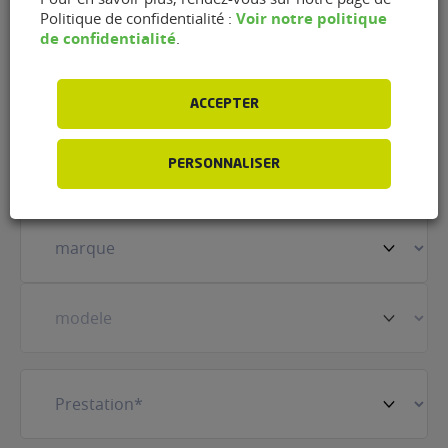
Tonnerre (89700)
Voir notre politique
Politique de confidentialité :
de confidentialité
.
Nom
(Nécessaire)
ACCEPTER
Prénom
(Nécessaire)
PERSONNALISER
Votre
véhicule
(Nécessaire)
Prestation
(Nécessaire)