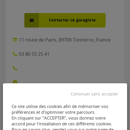
Contacter ce garagiste
11 route de Paris, 89700 Tonnerre, France
03 86 55 25 41
Continuer sans accepter
Ce site utilise des cookies afin de mémoriser vos
Contacter le garage
préférences et d'optimiser votre parcours.
En cliquant sur "ACCEPTER", vous donnez votre
Réparations Tonnerroise de
accord pour l'installation de ces différents cookies.
Pour en savoir plus, rendez-vous sur notre page de