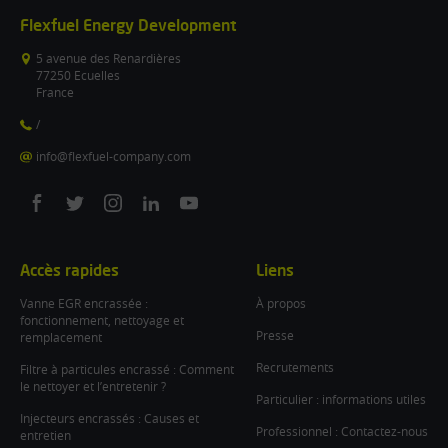
Flexfuel Energy Development
5 avenue des Renardières
77250 Ecuelles
France
/
info@flexfuel-company.com
On
On
On
On
On
facebook
twitter
instagram
linkedin
youtube
Accès rapides
Liens
Vanne EGR encrassée :
À propos
fonctionnement, nettoyage et
Presse
remplacement
Recrutements
Filtre à particules encrassé : Comment
le nettoyer et l’entretenir ?
Particulier : informations utiles
Injecteurs encrassés : Causes et
Professionnel : Contactez-nous
entretien